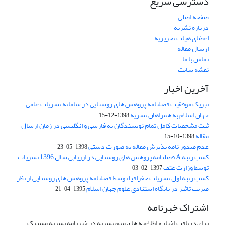
دسترسی سریع
صفحه اصلی
درباره نشریه
اعضای هیات تحریریه
ارسال مقاله
تماس با ما
نقشه سایت
آخرین اخبار
تبریک موفقیت فصلنامه پژوهش های روستایی در سامانه نشریات علمی
جهان اسلام به همراهان نشریه
1398-12-15
ثبت مشخصات کامل تمام نویسندگان به فارسی و انگلیسی در زمان ارسال
مقاله
1398-10-15
عدم صدور نامه پذیرش مقاله به صورت دستی
1398-05-23
کسب رتبه A فصلنامه پژوهش های روستایی در ارزیابی سال 1396 نشریات
توسط وزارت عتف
1397-02-03
کسب رتبه اول نشریات جغرافیا توسط فصلنامه پژوهش های روستایی از نظر
ضریب تاثیر در پایگاه استنادی علوم جهان اسلام
1395-04-21
اشتراک خبرنامه
برای دریافت اخبار و اطلاعیه های مهم نشریه در خبرنامه نشریه مشترک