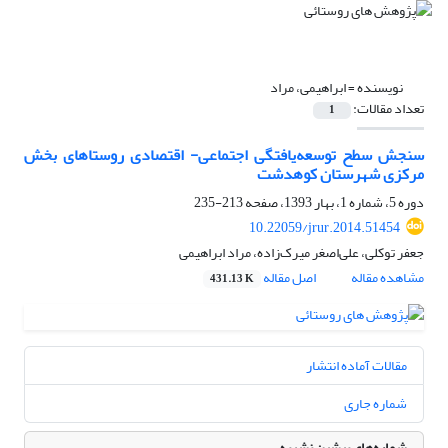
نویسنده =
ابراهیمی، مراد
تعداد مقالات:
1
سنجش سطح توسعه‌یافتگی اجتماعی- اقتصادی روستاهای بخش
مرکزی شهرستان کوهدشت
دوره 5، شماره 1، بهار 1393، صفحه
213-235
10.22059/jrur.2014.51454
جعفر توکلی، علی‌اصغر میرک‌زاده، مراد ابراهیمی
مشاهده مقاله
اصل مقاله
431.13 K
مقالات آماده انتشار
شماره جاری
شماره‌های پیشین نشریه