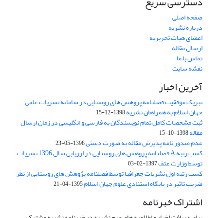
دسترسی سریع
صفحه اصلی
درباره نشریه
اعضای هیات تحریریه
ارسال مقاله
تماس با ما
نقشه سایت
آخرین اخبار
تبریک موفقیت فصلنامه پژوهش های روستایی در سامانه نشریات علمی
جهان اسلام به همراهان نشریه
1398-12-15
ثبت مشخصات کامل تمام نویسندگان به فارسی و انگلیسی در زمان ارسال
مقاله
1398-10-15
عدم صدور نامه پذیرش مقاله به صورت دستی
1398-05-23
کسب رتبه A فصلنامه پژوهش های روستایی در ارزیابی سال 1396 نشریات
توسط وزارت عتف
1397-02-03
کسب رتبه اول نشریات جغرافیا توسط فصلنامه پژوهش های روستایی از نظر
ضریب تاثیر در پایگاه استنادی علوم جهان اسلام
1395-04-21
اشتراک خبرنامه
برای دریافت اخبار و اطلاعیه های مهم نشریه در خبرنامه نشریه مشترک