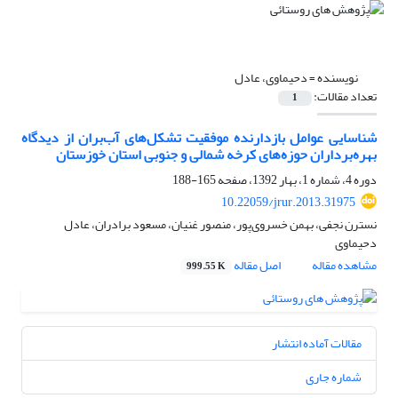
نویسنده =
دحیماوی، عادل
تعداد مقالات:
1
شناسایی عوامل بازدارنده موفقیت تشکل‌های آب‌بران از دیدگاه
بهره‌برداران حوزه‌های کرخه شمالی و جنوبی استان خوزستان
دوره 4، شماره 1، بهار 1392، صفحه
165-188
10.22059/jrur.2013.31975
نسترن نجفی، بهمن خسروی‌پور، منصور غنیان، مسعود برادران، عادل
دحیماوی
مشاهده مقاله
اصل مقاله
999.55 K
مقالات آماده انتشار
شماره جاری