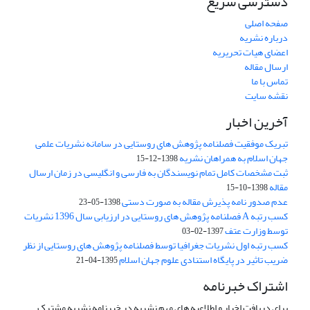
دسترسی سریع
صفحه اصلی
درباره نشریه
اعضای هیات تحریریه
ارسال مقاله
تماس با ما
نقشه سایت
آخرین اخبار
تبریک موفقیت فصلنامه پژوهش های روستایی در سامانه نشریات علمی
جهان اسلام به همراهان نشریه
1398-12-15
ثبت مشخصات کامل تمام نویسندگان به فارسی و انگلیسی در زمان ارسال
مقاله
1398-10-15
عدم صدور نامه پذیرش مقاله به صورت دستی
1398-05-23
کسب رتبه A فصلنامه پژوهش های روستایی در ارزیابی سال 1396 نشریات
توسط وزارت عتف
1397-02-03
کسب رتبه اول نشریات جغرافیا توسط فصلنامه پژوهش های روستایی از نظر
ضریب تاثیر در پایگاه استنادی علوم جهان اسلام
1395-04-21
اشتراک خبرنامه
برای دریافت اخبار و اطلاعیه های مهم نشریه در خبرنامه نشریه مشترک