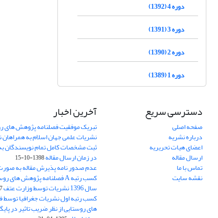
دوره 4 (1392)
دوره 3 (1391)
دوره 2 (1390)
دوره 1 (1389)
دسترسی سریع
آخرین اخبار
صفحه اصلی
تبریک موفقیت فصلنامه پژوهش های رو
درباره نشریه
نشریات علمی جهان اسلام به همراهان 
اعضای هیات تحریریه
ثبت مشخصات کامل تمام نویسندگان به
ارسال مقاله
در زمان ارسال مقاله
1398-10-15
تماس با ما
عدم صدور نامه پذیرش مقاله به صور
نقشه سایت
کسب رتبه A فصلنامه پژوهش های ر
سال 1396 نشریات توسط وزارت عتف
03
کسب رتبه اول نشریات جغرافیا توسط 
های روستایی از نظر ضریب تاثیر در پایگ