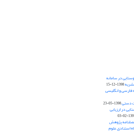
ستایی در سامانه
نشریه
1398-12-15
 فارسی و انگلیسی
ت دستی
1398-05-23
وستایی در ارزیابی
1397-02-
فصلنامه پژوهش
اه استنادی علوم