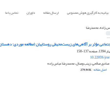
بیانیه به کارگیری هوش مصنوعی
ارسال مقاله
داوران
تماس با ما
س زاده، محمدرضا
تماعی مؤثر بر آگاهی‌های زیست‌محیطی روستاییان (مطالعه موردی: دهستان
137-158
10.22059/jru
صادق صالحی، زینب وصال، محمدرضا عباس زاده
اصل مقاله
279.94 K