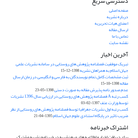
دسترسی سریع
صفحه اصلی
درباره نشریه
اعضای هیات تحریریه
ارسال مقاله
تماس با ما
نقشه سایت
آخرین اخبار
تبریک موفقیت فصلنامه پژوهش های روستایی در سامانه نشریات علمی
جهان اسلام به همراهان نشریه
1398-12-15
ثبت مشخصات کامل تمام نویسندگان به فارسی و انگلیسی در زمان ارسال
مقاله
1398-10-15
عدم صدور نامه پذیرش مقاله به صورت دستی
1398-05-23
کسب رتبه A فصلنامه پژوهش های روستایی در ارزیابی سال 1396 نشریات
توسط وزارت عتف
1397-02-03
کسب رتبه اول نشریات جغرافیا توسط فصلنامه پژوهش های روستایی از نظر
ضریب تاثیر در پایگاه استنادی علوم جهان اسلام
1395-04-21
اشتراک خبرنامه
برای دریافت اخبار و اطلاعیه های مهم نشریه در خبرنامه نشریه مشترک