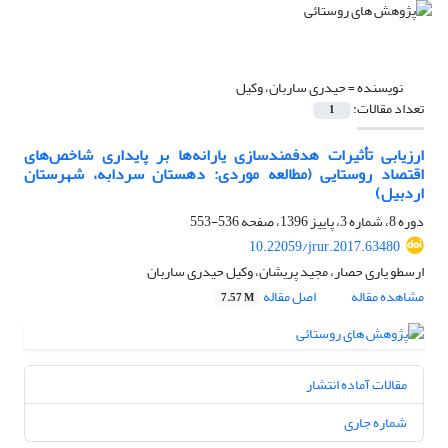
نویسنده =
حیدری ساربان، وکیل
تعداد مقالات:
1
ارزیابی تأثیرات هدفمندسازی یارانه‌ها بر پایداری شاخص‌های
اقتصاد روستایی (مطالعه موردی: دهستان سردابه، شهرستان
اردبیل)
دوره 8، شماره 3، پاییز 1396، صفحه
536-553
10.22059/jrur.2017.63480
ارسطو یاری حصار، مجید پریشان، وکیل حیدری ساربان
مشاهده مقاله
اصل مقاله
7.57 M
مقالات آماده انتشار
شماره جاری