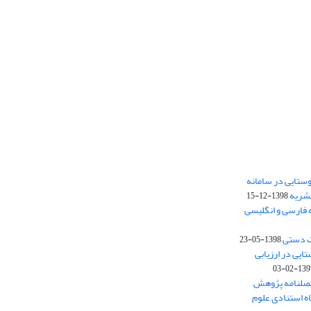
ستایی در سامانه
نشریه
1398-12-15
 فارسی و انگلیسی
ت دستی
1398-05-23
وستایی در ارزیابی
1397-02-
فصلنامه پژوهش
اه استنادی علوم