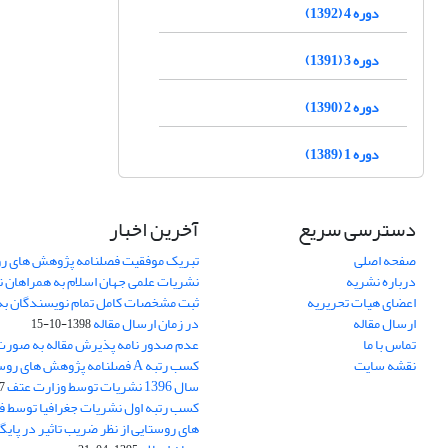
دوره 4 (1392)
دوره 3 (1391)
دوره 2 (1390)
دوره 1 (1389)
دسترسی سریع
آخرین اخبار
صفحه اصلی
تبریک موفقیت فصلنامه پژوهش های رو
درباره نشریه
نشریات علمی جهان اسلام به همراهان 
اعضای هیات تحریریه
ثبت مشخصات کامل تمام نویسندگان به
ارسال مقاله
در زمان ارسال مقاله
1398-10-15
تماس با ما
عدم صدور نامه پذیرش مقاله به صور
نقشه سایت
کسب رتبه A فصلنامه پژوهش های ر
سال 1396 نشریات توسط وزارت عتف
03
کسب رتبه اول نشریات جغرافیا توسط 
های روستایی از نظر ضریب تاثیر در پایگ