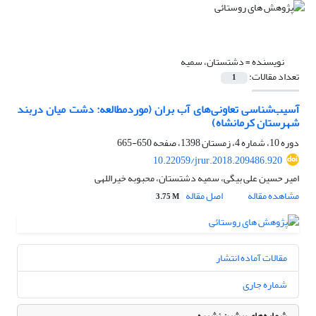
نویسنده =
دشتستان، سمیه
تعداد مقالات:
1
آسیب‌شناسی تعاونی‌های آب بران (موردمطالعه: دشت میان دربند
شهرستان کرمانشاه)
دوره 10، شماره 4، زمستان 1398، صفحه
650-665
10.22059/jrur.2018.209486.920
امیر حسین علی بیگی، سمیه دشتستان، محبوبه خیراللهی
مشاهده مقاله
اصل مقاله
3.75 M
مقالات آماده انتشار
شماره جاری
شماره‌های پیشین نشریه