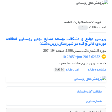
نویسنده =
اسلام‌فرد، فاطمه
تعداد مقالات:
1
بررسی موانع و مشکلات توسعه صنایع بومی روستایی (مطالعه
موردی: قالی و گبه در شهرستان زرین‌دشت)
دوره 8، شماره 2، تابستان 1396، صفحه
194-207
10.22059/jrur.2017.62672
خدیجه بوزرجمهری، فاطمه اسلام‌فرد
مشاهده مقاله
اصل مقاله
5.93 M
مقالات آماده انتشار
شماره جاری
شماره‌های پیشین نشریه