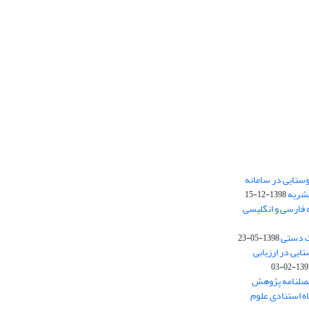
ستایی در سامانه
نشریه
1398-12-15
 فارسی و انگلیسی
ت دستی
1398-05-23
وستایی در ارزیابی
1397-02-
فصلنامه پژوهش
اه استنادی علوم