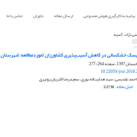
بیانیه به کارگیری هوش مصنوعی
ارسال مقاله
داوران
تماس با ما
ی نژاد، آسیه
سک خشکسالی در کاهش آسیب‌پذیری کشاورزان (موردمطالعه: شهرستان 
264-277
10.22059/jrur.2018
حمد تقدیسی، سید هدایت‌اله نوری، سعیدرضا اکبریان رونیزی
اصل مقاله
3.27 M