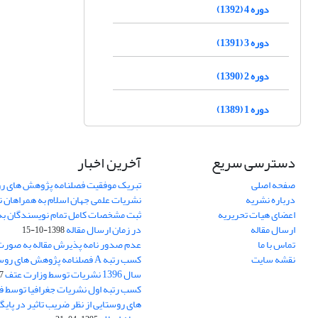
دوره 4 (1392)
دوره 3 (1391)
دوره 2 (1390)
دوره 1 (1389)
دسترسی سریع
آخرین اخبار
صفحه اصلی
تبریک موفقیت فصلنامه پژوهش های رو
درباره نشریه
نشریات علمی جهان اسلام به همراهان 
اعضای هیات تحریریه
ثبت مشخصات کامل تمام نویسندگان به
ارسال مقاله
در زمان ارسال مقاله
1398-10-15
تماس با ما
عدم صدور نامه پذیرش مقاله به صور
نقشه سایت
کسب رتبه A فصلنامه پژوهش های ر
سال 1396 نشریات توسط وزارت عتف
03
کسب رتبه اول نشریات جغرافیا توسط 
های روستایی از نظر ضریب تاثیر در پایگ