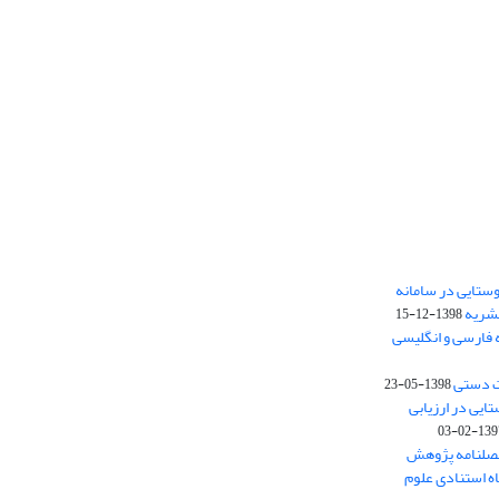
ستایی در سامانه
نشریه
1398-12-15
 فارسی و انگلیسی
ت دستی
1398-05-23
وستایی در ارزیابی
1397-02-
فصلنامه پژوهش
اه استنادی علوم