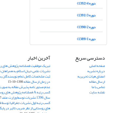
دوره 4 (1392)
دوره 3 (1391)
دوره 2 (1390)
دوره 1 (1389)
دسترسی سریع
آخرین اخبار
صفحه اصلی
تبریک موفقیت فصلنامه پژوهش های رو
درباره نشریه
نشریات علمی جهان اسلام به همراهان 
اعضای هیات تحریریه
ثبت مشخصات کامل تمام نویسندگان به
ارسال مقاله
در زمان ارسال مقاله
1398-10-15
تماس با ما
عدم صدور نامه پذیرش مقاله به صور
نقشه سایت
کسب رتبه A فصلنامه پژوهش های ر
سال 1396 نشریات توسط وزارت عتف
03
کسب رتبه اول نشریات جغرافیا توسط 
های روستایی از نظر ضریب تاثیر در پایگ