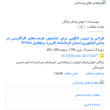
نویسنده =
خوش‌مرام، مژگان
تعداد مقالات:
1
طراحی و تبیین الگویی برای تشخیص فرصت‌های کارآفرینی در
بخش کشاورزی استان کرمانشاه: کاربرد نرم‌افزار NVivo
دوره 8، شماره 3، پاییز 1396، صفحه
388-403
10.22059/jrur.2017.63477
مژگان خوش‌مرام، کیومرث زرافشانی، علی‌اصغر میرک‌زاده، امیرحسین
علی‌بیگی
مشاهده مقاله
اصل مقاله
7.02 M
مقالات آماده انتشار
شماره جاری