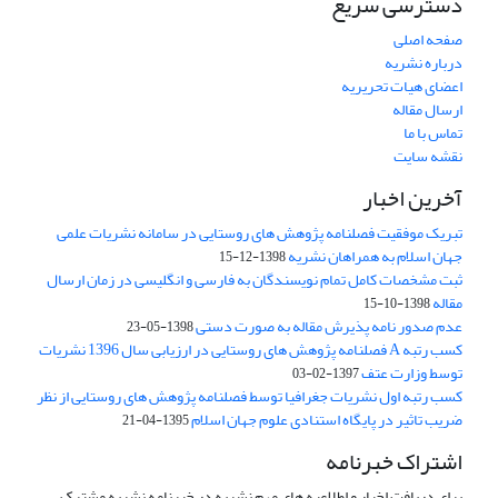
دسترسی سریع
صفحه اصلی
درباره نشریه
اعضای هیات تحریریه
ارسال مقاله
تماس با ما
نقشه سایت
آخرین اخبار
تبریک موفقیت فصلنامه پژوهش های روستایی در سامانه نشریات علمی
جهان اسلام به همراهان نشریه
1398-12-15
ثبت مشخصات کامل تمام نویسندگان به فارسی و انگلیسی در زمان ارسال
مقاله
1398-10-15
عدم صدور نامه پذیرش مقاله به صورت دستی
1398-05-23
کسب رتبه A فصلنامه پژوهش های روستایی در ارزیابی سال 1396 نشریات
توسط وزارت عتف
1397-02-03
کسب رتبه اول نشریات جغرافیا توسط فصلنامه پژوهش های روستایی از نظر
ضریب تاثیر در پایگاه استنادی علوم جهان اسلام
1395-04-21
اشتراک خبرنامه
برای دریافت اخبار و اطلاعیه های مهم نشریه در خبرنامه نشریه مشترک