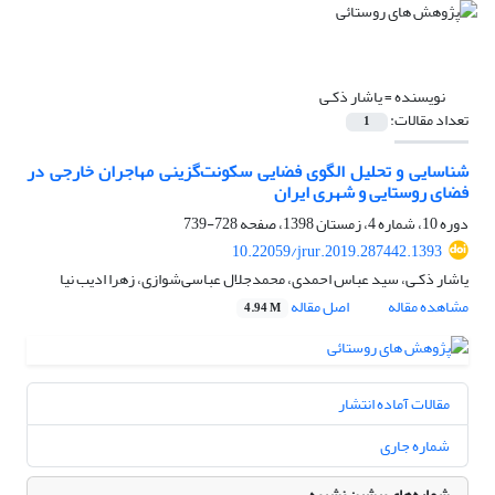
نویسنده =
یاشار ذکـی
تعداد مقالات:
1
شناسایی و تحلیل الگوی فضایی سکونت‌گزینی مهاجران خارجی در
فضای روستایی و شهری ایران
دوره 10، شماره 4، زمستان 1398، صفحه
728-739
10.22059/jrur.2019.287442.1393
یاشار ذکـی، سید عباس احمدی، محمدجلال عباسی‌شوازی، زهرا ادیب نیا
مشاهده مقاله
اصل مقاله
4.94 M
مقالات آماده انتشار
شماره جاری
شماره‌های پیشین نشریه