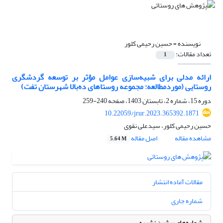
نویسنده =
حسین رحیمی کلور
تعداد مقالات:
1
ارائه مدلی برای شبیه‌سازی عوامل مؤثر بر توسعه گردشگری
روستایی (موردمطالعه: مجموعه روستاهای ده‌بالا شهرستان تفت)
دوره 15، شماره 2، تابستان 1403، صفحه
240-259
10.22059/jrur.2023.365392.1871
حسین رحیمی کلور، سیدعلی نقوی
مشاهده مقاله
اصل مقاله
5.64 M
مقالات آماده انتشار
شماره جاری
شماره‌های پیشین نشریه