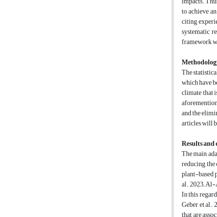
impacts. Thus
to achieve an
citing experi
systematic re
framework wa
Methodolog
The statistic
which have be
climate that 
aforementione
and the elimin
articles will
Results and 
The main ada
reducing the 
plant-based p
al., 2023; Al-
In this regard
Geber et al.,
that are asso