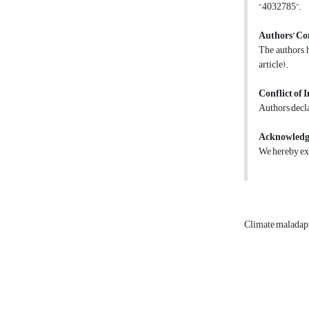
“4032785”.
Authors’ Co
The authors h
article).
Conflict of I
Authors decla
Acknowled
We hereby exp
Climate maladap