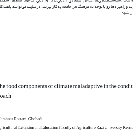
ؤلفه شامل سیاست‌گذاری‌ها، عوامل اقتصادی، ردپای کربن و ردپای آب مؤثر مشخص شدند،
ند و راهبردها رو با توجه به فرهنگ هر جامعه به کار ببرند. در نهایت می‌توانند باعث
می شود.
he food components of climate maladaptive in the conditi
roach
Farahnaz Rostami Ghobadi
ricultural Extension and Education, Faculty of Agriculture, Razi University, Kerm