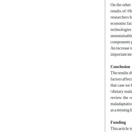
On the other 
results of (H
researchers h
economic fact
technologies
unsustainabl
components pl
An increase i
important st
Conclusion
The results s
factors affec
that case, we
(dietary mala
review, the 
maladaptation
as a missing l
Funding
This article 