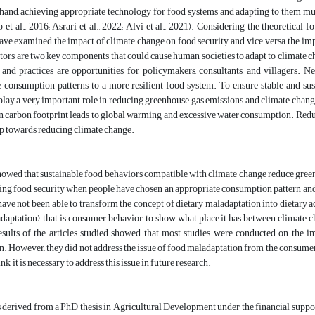
hand, achieving appropriate technology for food systems and adapting to them must 
o et al., 2016; Asrari et al., 2022; Alvi et al., 2021). Considering the theoretical
ave examined the impact of climate change on food security and, vice versa, the im
ors are two key components that could cause human societies to adapt to climate cha
, and practices are opportunities for policymakers, consultants, and villagers
e consumption patterns to a more resilient food system. To ensure stable and su
ay a very important role in reducing greenhouse gas emissions and climate change
n carbon footprint leads to global warming and excessive water consumption. Reduc
ep towards reducing climate change.
howed that sustainable food behaviors compatible with climate change reduce greenh
ting food security when people have chosen an appropriate consumption pattern and 
 have not been able to transform the concept of dietary maladaptation into dietary a
daptation), that is, consumer behavior, to show what place it has between climate 
results of the articles studied showed that most studies were conducted on the
. However, they did not address the issue of food maladaptation from the consumers
ink, it is necessary to address this issue in future research.
is derived from a PhD thesis in Agricultural Development under the financial supp