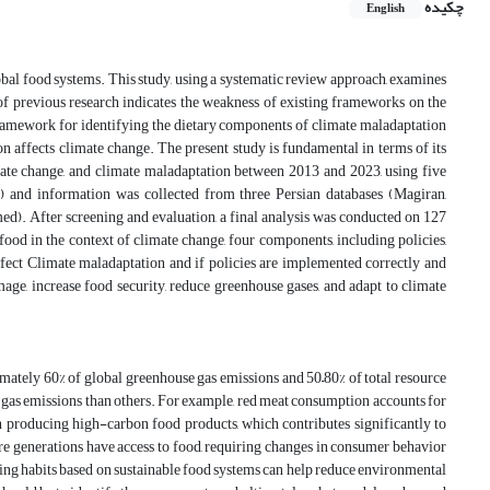
چکیده
English
lobal food systems. This study, using a systematic review approach, examines
f previous research indicates the weakness of existing frameworks on the
framework for identifying the dietary components of climate maladaptation
n affects climate change. The present study is fundamental in terms of its
imate change, and climate maladaptation between 2013 and 2023, using five
 and information was collected from three Persian databases (Magiran,
d). After screening and evaluation, a final analysis was conducted on 127
food in the context of climate change, four components, including policies,
affect Climate maladaptation and if policies are implemented correctly and
mage, increase food security, reduce greenhouse gases, and adapt to climate
ately 60% of global greenhouse gas emissions and 50–80% of total resource
gas emissions than others. For example, red meat consumption accounts for
n producing high-carbon food products, which contributes significantly to
ure generations have access to food, requiring changes in consumer behavior
ting habits based on sustainable food systems can help reduce environmental