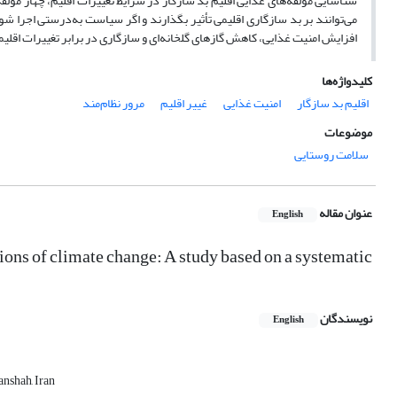
شناسایی مؤلفه‌های غذایی اقلیم بد سازگار در شرایط تغییرات اقلیم، چهار م
می‌توانند بر بد سازگاری اقلیمی تأثیر بگذارند و اگر سیاست به‌درستی اجرا شو
افزایش امنیت غذایی، کاهش گازهای گلخانه‌ای و سازگاری در برابر تغییرات اقلی
کلیدواژه‌ها
اقلیم بد سازگار
امنیت غذایی
غییر اقلیم
مرور نظام‌مند
موضوعات
سلامت روستایی
عنوان مقاله
English
ons of climate change: A study based on a systematic
نویسندگان
English
anshah, Iran