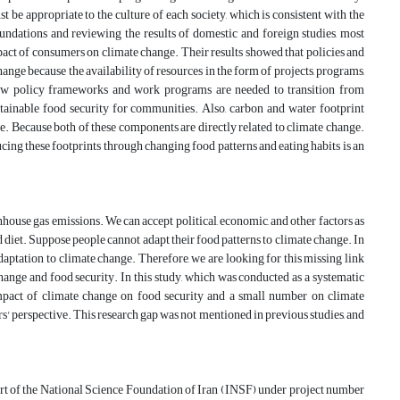
be appropriate to the culture of each society, which is consistent with the
 foundations and reviewing the results of domestic and foreign studies, most
pact of consumers on climate change. Their results showed that policies and
nge because the availability of resources in the form of projects, programs,
. New policy frameworks and work programs are needed to transition from
stainable food security for communities. Also, carbon and water footprint
. Because both of these components are directly related to climate change.
ing these footprints through changing food patterns and eating habits is an
ouse gas emissions. We can accept political, economic, and other factors as
diet. Suppose people cannot adapt their food patterns to climate change. In
daptation to climate change. Therefore, we are looking for this missing link
change and food security. In this study, which was conducted as a systematic
 impact of climate change on food security and a small number on climate
' perspective. This research gap was not mentioned in previous studies, and
ort of the National Science Foundation of Iran (INSF) under project number