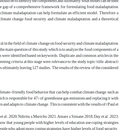
 should be to identify the components and, ultimately, what model can be used
l the gap of a comprehensive framework for formulating food maladaptation,
d climate maladaptation can help formulate an efficient model. Therefore, a
limate change, food security, and climate maladaptation, and a theoretical
eral in the field of climate change on food security and climate maladaptation,
the main question of this study, which is to analyze the food components of a
tles were identified based on keywords. Duplicate and common articles in the
ng criteria at this stage were relevance to the study topic (title, abstract)
es, ultimately leaving 127 studies. The results of the review of the considered
imate-friendly food behavior that can help combat climate change, such as
h is responsible for 47% of greenhouse gas emissions and replacing it with
and adapts to climate change. This is consistent with the results of (Paul et
gi et al., 2020; Ndiritu & Muricho, 2021; Amare & Simane, 2018; Day et al., 2023;
) show that young people with higher levels of education use coping strategies
 People who adopt more coping strategies have higher levels of food security.