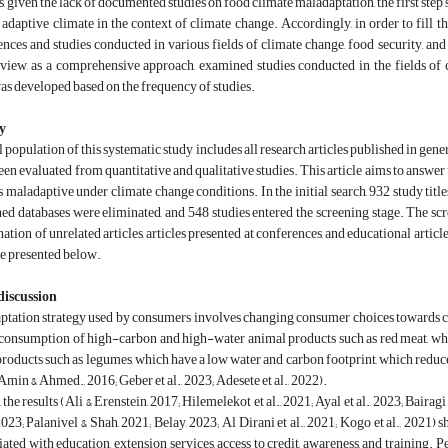
, given the lack of documented studies on food climate maladaptation, the first step
 adaptive climate in the context of climate change. Accordingly, in order to fil
ences and studies conducted in various fields of climate change, food security, an
view, as a comprehensive approach, examined studies conducted in the fields of c
s developed based on the frequency of studies.
y
al population of this systematic study includes all research articles published in gen
en evaluated from quantitative and qualitative studies. This article aims to answer 
is maladaptive under climate change conditions. In the initial search, 932 study ti
d databases were eliminated, and 548 studies entered the screening stage. The screeni
ation of unrelated articles, articles presented at conferences, and educational articl
 be presented below.
discussion
ptation strategy used by consumers involves changing consumer choices towards cl
consumption of high-carbon and high-water animal products such as red meat, whic
roducts such as legumes, which have a low water and carbon footprint, which reduces 
Amin & Ahmed., 2016; Geber et al., 2023; Adesete et al., 2022).
, the results (Ali & Erenstein, 2017; Hilemelekot et al., 2021; Ayal et al., 2023; Baira
 2023; Palanivel & Shah, 2021; Belay, 2023; Al Dirani et al., 2021; Kogo et al., 2021
ciated with education, extension services, access to credit, awareness, and training.