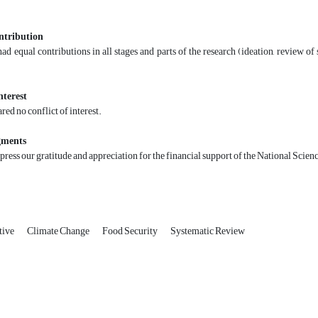
ntribution
ad equal contributions in all stages and parts of the research (ideation, review of so
nterest
red no conflict of interest.
gments
ress our gratitude and appreciation for the financial support of the National Scien
tive
Climate Change
Food Security
Systematic Review