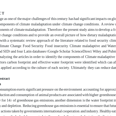
C T
e, as one of the major challenges of this century, has had significant impacts on g
components of climate maladaptation under climate change conditions. A review o
onents of climate maladaptation. Therefore, the present study aims to develop a 
 change conditions and to provide an overall picture of how dietary maladaptatio
with a systematic review approach of the literature related to food security, cl
imate Change, Food Security, Food insecurity, Climate maladaptive and Water)
d SID) and four Latin databases (Google Scholar, ScienceDirect, Wiley, and Pubme
analyzing the articles in order to identify the components of Climate maladaptive 
ors, carbon footprint, and effective water footprint, were identified, which can 
e applied according to the culture of each society. Ultimately, they can reduce da
stract
n
sumption exerts significant pressure on the environment, accounting for approxim
uction and consumption of animal products are associated with higher greenhouse 
 for 14% of greenhouse gas emissions; another dimension is the water footprint i
y and depletion. Reducing greenhouse gas emissions is essential to ensure that fut
 actions taken by governments, international cooperation, and industry. Healthy ea