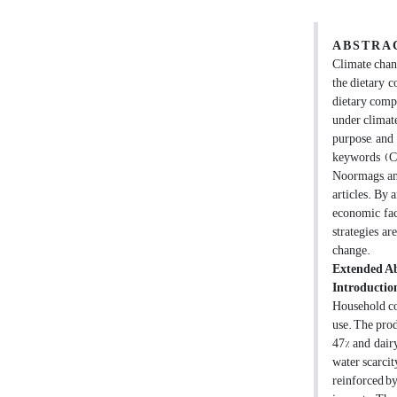
A B S T R A 
Climate chang
the dietary 
dietary comp
under climate
purpose, and 
keywords (Cl
Noormags, an
articles. By 
economic fact
strategies ar
change.
Extended Ab
Introductio
Household con
use. The prod
47% and dairy
water scarcit
reinforced by