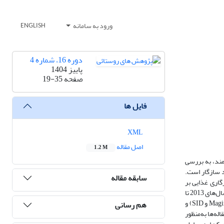
ورود به سامانه
ENGLISH
دوره 16، شماره 4
پاییز 1404
صفحه
19-35
فایل ها
XML
اصل مقاله
1.2 M
مند، به بررسی
د سازگار است.
سابقه مقاله
گاری غذایی بر
تغییرات اقلیمی است. پژوهش حاضر ازنظر هدف، بنیادی است، و با رویکرد مرور نظام‌مند ادبیات مرتبط با امنیت غذایی، تغییرات اقلیمی و بد سازگاری اقلیمی در فاصله سال‌های 2013 تا
2023، با استفاده از پنج کلیدواژه (Climate Change، Food security، Food insecurity، Climate maladaptive و Water) مشخص و از سه پایگاه فارسی (Magiran،Noormags و SID) و
هم رسانی
تحلیل نهایی روی 127 مقاله انجام شد. با تحلیل مقاله‌ها به‌منظور