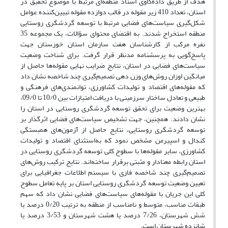
هدف از طریق داده‌کاوی اسناد منطقه‌ای مرتبط با موضوع تحقیق در
استان، تعداد 410 زیر مقوله در قالب دوازده مقوله تبیین‌کننده عوامل
شکل‌گیری سیاست‌های فضایی مرتبط با توسعه گردشگری روستایی
منطقه استخراج شدند. به اقتضای محتوای سؤالات، یک مجموعه 35
نفره مرکب از کارشناسان هفت سازمان استان خوزستان جهت
پاسخ‌گویی به پرسشنامه مدنظر قرار گرفت. برای شناخت وضعیت
سیاست‌های فضایی در استان، نتایج ضرایب نهایی مقوله‌ها حاصل از
میانگین اوزان روش‌های وزن دهی تصمیم‌گیری چند شاخصه نشان داد
که مقوله‌های اقتصاد و تولیدات کشاورزی، توانمندی‌های فرهنگی و
طبیعی و تعادل ساختار سرزمینی با دریافت امتیازات بین 10/0 تا 09/0،
بهترین وضعیت برای تحقق توسعه گردشگری روستایی در استان را
نشان دادند. همچنین، جهت تشخیص سیاست‌های فضایی اثرگذار بر
توسعه گردشگری روستایی، نتایج حاصل از آزمون‌های همبستگی
کندال و اسپیرمن مشخص نمود که به‌استثنای اقتصاد و تولیدات
کشاورزی، سایر مقوله‌ها با سطوح کلی توسعه گردشگری روستایی در
استان رابطه معنادار و مثبتی برقرار ساخته‌اند. نتایج ترکیب روش‌های
تصمیم‌گیری چند شاخصه فازی با سیستم اطلاعات جغرافیایی برای
تعیین وضعیت توسعه گردشگری روستایی استان بر پایه تعامل سطوح
کلی این جریان با مقوله‌های سیاست‌های فضایی نشان داد که سهم
طبقات مناسب، متوسط و نامناسب از منطقه به ترتیب 0/20 درصد یا
شش شهرستان، 7/26 درصد یا هشت شهرستان و 3/53 درصد یا
شانزده شهرستان است.