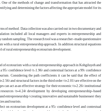
. One of the methods of change and transformation that has attracted the
entifying and determining the factors affecting the appropriate model for its
terms of method. Data collection was also carried out in two documentary and
opulation included all local managers and experts in entrepreneurship and
 random sampling. The research tool was a researcher-made questionnaire
sm with a rural entrepreneurship approach. In addition, structural equations
odel of rural entrepreneurship ecotourism development.
odel of ecotourism with a rural entrepreneurship approach in Kohgiluyeh and
a 95% confidence level (t<1.96) and contextual factors at a 99% confidence
rism. Considering the path coefficients, it can be said that the effect of
t=2.56), and structural factors in the third order (t=2.01) are effective on the
s can act as an effective strategy for their economic (t=2.26), institutional
ral resources (t=4.24) development by developing entrepreneurship-based
 and entrepreneurship (creating innovative and sustainable businesses), they
es and tourists.
effect on ecotourism development at a 95% confidence level and contextual