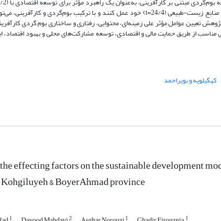
قانونی (22/2=t)، اجتماعی-فرهنگی (25/2=t)، زیرساختی-خدماتی (04/2=t) و منابع زیست-طبیعی (24/4=t) خود عمل کنند و با ترکیب بوم‌گرد
ژوهش تعیین عوامل مؤثر علی زمینه‌ای، محتوایی، رفتاری و ساختاری بوم گردی کارآفری
ی مناسب از طریق حمایت مالی و اقتصادی، توسعه مشارکت‌های محلی و بهبود اقتصاد، ا
کهگیلویه و بویراحمد
 the effecting factors on the sustainable development mod
n Kohgiluyeh & BoyerAhmad province
1
2
1
1
iRad
Davood Mahdavi
Asghar Norouzi
Ghadir Firouznia,