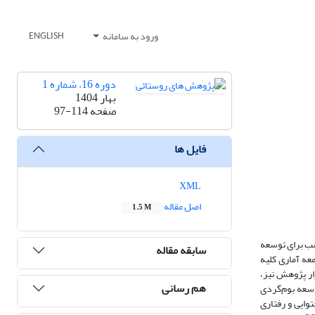
ورود به سامانه
ENGLISH
دوره 16، شماره 1
بهار 1404
صفحه
97-114
فایل ها
XML
اصل مقاله
1.5 M
سب برای توسعه
سابقه مقاله
عه آماری کلیه
یری تصادفی انتخاب شد. ابزار پژوهش نیز،
هم رسانی
05/0>p) و عوامل زمینه‌ای (01/0>p) تأثیر معناداری بر توسعه بوم‌گردی
وسعه بوم‌گردی کارآفرینی محور به ترتیب شامل عوامل زمینه‌ای (85/2=t)، عوامل محتوایی و رفتاری