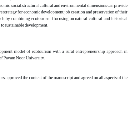
nomic, social, structural, cultural, and environmental dimensions can provide
tive strategy for economic development, job creation, and preservation of their
h, by combining ecotourism (focusing on natural, cultural, and historical
e to sustainable development.
velopment model of ecotourism with a rural entrepreneurship approach in
of Payam Noor University.
hors approved the content of the manuscript and agreed on all aspects of the