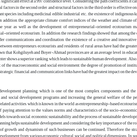
 significant effect at a 99% confidence level. Considering the path coefficients, it can
l factors in the second order, and structural factors in the third order is effectiv
t species including medicinal, edible, industrial, etc., the existence of indigenous k
 in addition, the appropriate climate comfort indices of the weather and climat
e year, as well as the development of entrepreneurial-oriented ecotourism ma
al-oriented ecotourism. In addition, the research findings showed that among the 
der communications and coordination, the existence of a creative and innovative 
tween entrepreneurs, ecotourists, and residents of rural areas have had the great
wn that Kohgiluyeh and Boyer-Ahmad provinces are at an average level in educatio
nter shows a superior ranking, which leads to sustainable human development. Also, t
of the macroeconomic and social environment, the degree of promotion of institut
, strategic, financial, and communication links have had the greatest impact on the 
evelopment planning, which is one of the most complex components and the so
, and social development programs and increasing the general welfare of the peo
lated activities, which is known in the world as entrepreneurship-based ecotourism; 
 paying attention to the values, norms, and characteristics of the socio-economic
ls towards social, economic sustainability and the process of sustainable developmen
anning helps sustainable development, and considering the key importance of the ro
h of growth and dynamism of such businesses can be continued; Therefore, the str
velopment from various economic, cultural, social, and political dimensions. In summ