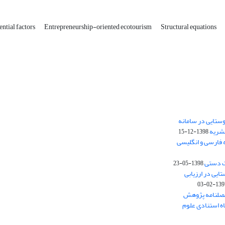
ential factors
Entrepreneurship-oriented ecotourism
Structural equations
ستایی در سامانه
نشریه
1398-12-15
 فارسی و انگلیسی
ت دستی
1398-05-23
وستایی در ارزیابی
1397-02-
فصلنامه پژوهش
اه استنادی علوم