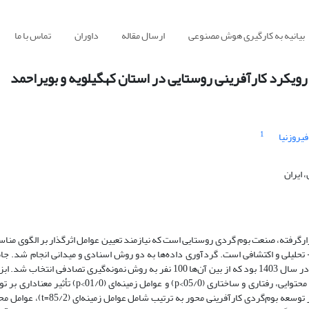
بیانیه به کارگیری هوش مصنوعی
ارسال مقاله
داوران
تماس با ما
ا رویکرد کارآفرینی روستایی در استان کهگیلویه و بویراحمد
1
فیروزنیا
 ایران
رارگرفته، صنعت بوم گردی روستایی است که نیازمند تعیین عوامل اثرگذار بر الگوی منا
حلیلی و اکتشافی است. گردآوری داده‌ها به دو روش اسنادی و میدانی انجام شد. جام
مدیران و کارشناسان محلی کارآفرینی و بوم‌گردی استان کهگیلویه و بویراحمد در سال 1403 بود که از بین آن‌ها 100 نفر به روش نمونه‌گ
پرسش‌نامه محقق ساخته بود. نتایج مدل معادلات ساختاری نشان داد عوامل محتوایی، رفتاری و ساختاری (
کارآفرینی محور دارند. ضرایب مسیر مشخص نمود که بیشترین عوامل مؤثر بر ت