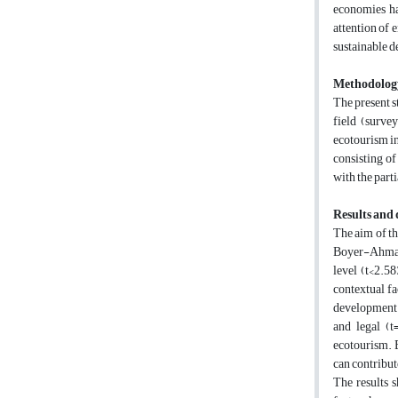
economies ha
attention of 
sustainable d
Methodolog
The present s
field (surve
ecotourism i
consisting of
with the part
Results and 
The aim of th
Boyer-Ahmad p
level (t<2.58
contextual fac
development o
and legal (t
ecotourism. B
can contribut
The results 