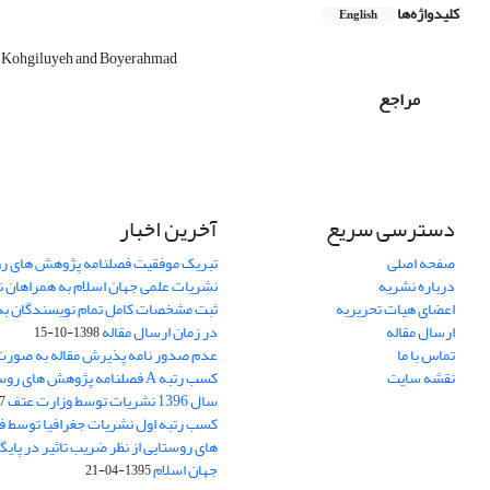
کلیدواژه‌ها
English
Kohgiluyeh and Boyerahmad
مراجع
دسترسی سریع
آخرین اخبار
صفحه اصلی
تبریک موفقیت فصلنامه پژوهش های رو
درباره نشریه
نشریات علمی جهان اسلام به همراهان 
اعضای هیات تحریریه
ثبت مشخصات کامل تمام نویسندگان به
ارسال مقاله
در زمان ارسال مقاله
1398-10-15
تماس با ما
عدم صدور نامه پذیرش مقاله به صور
نقشه سایت
کسب رتبه A فصلنامه پژوهش های ر
سال 1396 نشریات توسط وزارت عتف
03
کسب رتبه اول نشریات جغرافیا توسط 
های روستایی از نظر ضریب تاثیر در پایگ
جهان اسلام
1395-04-21