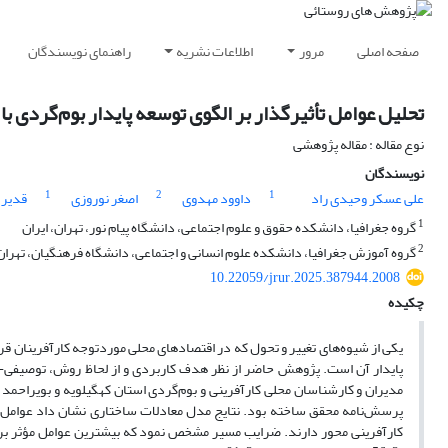
صفحه اصلی
مرور
اطلاعات نشریه
راهنمای نویسندگان
تحلیل عوامل تأثیرگذار بر الگوی توسعه پایدار بوم‌گردی ب
نوع مقاله : مقاله پژوهشی
نویسندگان
1
2
1
علی عسکر وحیدی راد
داوود مهدوی
اصغر نوروزی
قدیر 
1
گروه جغرافیا، دانشکده حقوق و علوم اجتماعی، دانشگاه پیام نور، تهران، ایران
2
گروه آموزش جغرافیا، دانشکده علوم انسانی و اجتماعی، دانشگاه فرهنگیان، تهران،
10.22059/jrur.2025.387944.2008
چکیده
یکی از شیوه‌های تغییر و تحول که در اقتصادهای محلی موردتوجه کارآفرینان ق
پایدار آن است. پژوهش حاضر از نظر هدف کاربردی و از لحاظ روش، توصیفی- ت