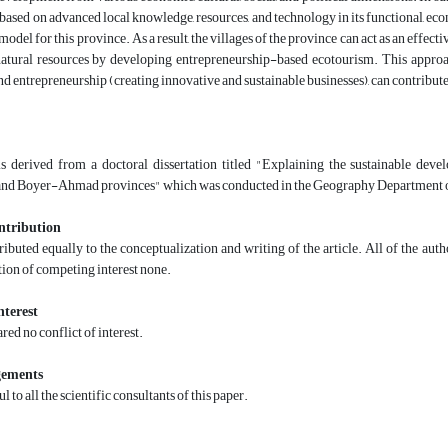
d based on advanced local knowledge, resources, and technology in its functional, eco
model for this province. As a result, the villages of the province can act as an effec
natural resources by developing entrepreneurship-based ecotourism. This approac
and entrepreneurship (creating innovative and sustainable businesses), can contribut
 is derived from a doctoral dissertation titled "Explaining the sustainable de
nd Boyer-Ahmad provinces" which was conducted in the Geography Department 
ntribution
ibuted equally to the conceptualization and writing of the article. All of the aut
ion of competing interest none.
nterest
red no conflict of interest.
ements
l to all the scientific consultants of this paper.