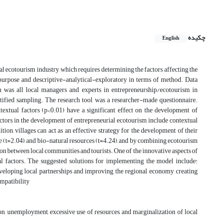
چکیده
English
al ecotourism industry, which requires determining the factors affecting the
 purpose and descriptive-analytical-exploratory in terms of method. Data
n was all local managers and experts in entrepreneurship/ecotourism in
fied sampling. The research tool was a researcher-made questionnaire.
ntextual factors (p<0.01) have a significant effect on the development of
actors in the development of entrepreneurial ecotourism include contextual
ition, villages can act as an effective strategy for the development of their
ice (t=2.04), and bio-natural resources (t=4.24), and by combining ecotourism
ion between local communities and tourists. One of the innovative aspects of
usal factors. The suggested solutions for implementing the model include:
eloping local partnerships and improving the regional economy, creating
mpatibility
on, unemployment, excessive use of resources, and marginalization of local