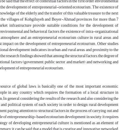
 be said that the effect of contextual factors in the first order, environmental
e on the development of entrepreneurial-oriented ecotourism. The existence of
nowledge of the elderly and the transfer of this valuable treasure to the next
e of the villages of Kohgiluyeh and Boyer-Ahmad provinces for more than 7
rket infrastructure provide suitable conditions for the development of
environmental and behavioral factors, the existence of intra-organizational
atmosphere, and an entrepreneurial ecotourism culture in rural areas, and
est impact on the development of entrepreneurial ecotourism. Other studies
nal development indicators in urban and rural areas, and proximity to the
he research findings showed that among the structural factors, the degree of
ional factors (government, public sector, and market), and networking and
development of entrepreneurial ecotourism.
urce of global laws, is basically one of the most important economic,
ple in any country, which requires the formation of a local structure in
In general, considering the results of the research and also considering the
 and political system of each society in order to design rural development
t, paying attention to structural factors in the process of carrying out and
le of entrepreneurship-based ecotourism development in society, it requires
ategy of developing entrepreneurial culture is mentioned as an element of
ary, it can be said that a model that is creative and innovative, networked,