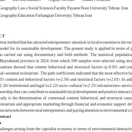
eography, Law & Social Sciences Faculty, Payame Noor University, Tehran. Iran
eography Education, Farhangian University, Tehran, Iran
C T
ion method that has attracted entrepreneurs' attention in local economies is the rur
model for its sustainable development. The present study is applied in terms of
as carried out using documentary and field methods. The statistical populatio
oyrahmad province in 2024, from which 100 samples were selected using strati
quations showed that content, behavioral and structural factors (p<0.05), and co
al-oriented ecotourism. The path coefficients indicated that the most effective f
85), content and behavioral factors (t=2.56), and structural factors (t=2.01). In add
.26), institutional and legal (t=2.22), socio-cultural (t=2.25), infrastructure-serv
eurship, they can contribute to sustainable local development and positive interact
study is the determination of contextual, content, behavioral, and structural ca
otourism and appropriate marketing through financial and economic support, dev
n networks between rural entrepreneurs, and paying attention to environmental co
stract
n
allenges arising from the capitalist economy in terms of environmental destructi