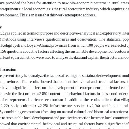
ve provided the basis for attention to new bio-economic patterns in rural areas
entrepreneurs in local economies is the rural ecotourism industry, which requires id
evelopment. This is an issue that this work attempts to address.
y
tudy is applied in terms of purpose and descriptive-analytical and exploratory in 
y) methods using interviews, questionnaires, and observation. The statistical p
n Kohgiluyeh and Boyer-Ahmad provinces, from which 100 people were selected by
 156 questions about the factors affecting the sustainable development of ecotouri
ial least squares method were used to analyze the data and explain the structural m
discussion
e present study is to analyze the factors affecting the sustainable development m
rovinces. The results showed that content, behavioral, and structural factors at 
) have a significant effect on the development of entrepreneurial-oriented ecotou
tors in the first order (t=2.85), content and behavioral factors in the second order (
f entrepreneurial-oriented ecotourism. In addition, the results indicate that village
=2.22), socio-cultural (t=2.25), infrastructure-service (t=2.04), and bio-natu
y combining ecotourism (focusing on natural, cultural, and historical attractions)
e to sustainable local development and positive interaction between local communiti
showed that environmental, behavioral and structural factors have a significant 