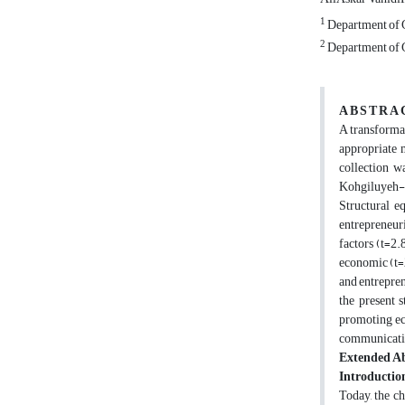
1
Department of G
2
Department of G
A B S T R A 
A transformat
appropriate 
collection w
Kohgiluyeh-B
Structural e
entrepreneuri
factors (t=2.
economic (t=2
and entrepren
the present 
promoting ec
communicatio
Extended Ab
Introductio
Today, the ch