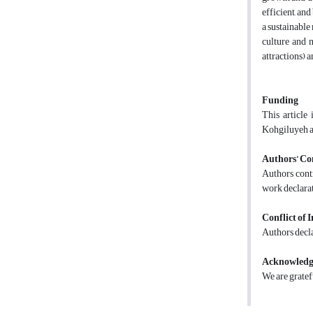
efficient, an
a sustainable 
culture and 
attractions) 
Funding
This article
Kohgiluyeh a
Authors’ Co
Authors contr
work declarat
Conflict of I
Authors decla
Acknowledg
We are gratefu