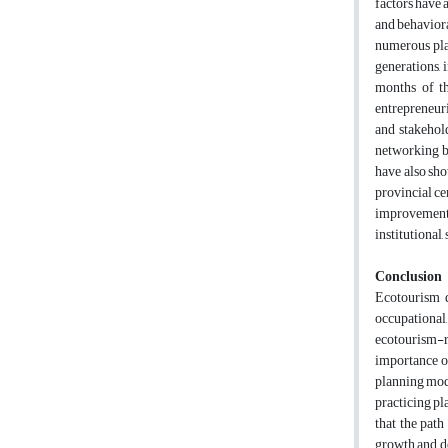
factors have a
and behaviora
numerous plan
generations,
months of th
entrepreneuri
and stakehol
networking be
have also sho
provincial ce
improvement 
institutional
Conclusion
Ecotourism d
occupational
ecotourism-re
importance of
planning mode
practicing pl
that the pat
growth and de