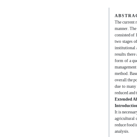
A B S T R A 
The current r
manner. The r
consisted of 
two stages of
institutional
results, there
form of a que
management h
method. Based
overall, the 
due to many 
reduced, and 
Extended Ab
Introductio
It is necessa
agricultural 
reduce food i
analysis.