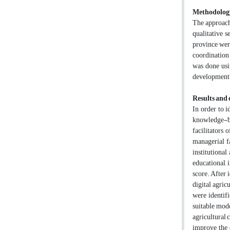
Methodolog
The approach 
qualitative 
province were
coordination 
was done usi
development. 
Results and 
In order to i
knowledge-bas
facilitators 
managerial fa
institutional
educational, 
score. After 
digital agric
were identif
suitable mode
agricultural 
improve the d