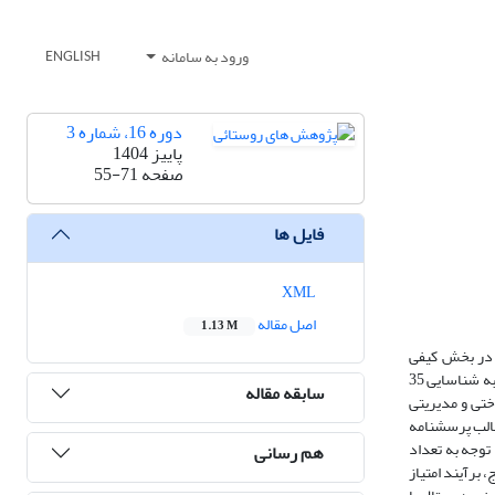
ورود به سامانه
ENGLISH
دوره 16، شماره 3
پاییز 1404
صفحه
55-71
فایل ها
XML
اصل مقاله
1.13 M
 در بخش کیفی
کارشناسان و افراد صاحب‌نظر در زمینه کشاورزی دیجیتال به تعداد 18 نفر بودند. تحلیل داده‌های فاز کیفی با استفاده از دو مرحله کدگذاری باز و محوری انجام شد که به شناسایی 35
سابقه مقاله
شی، نهادی، زیرساختی و مدیریتی
قالب پرسشنامه
ان ستادی مدیریت هماهنگی ترویج استان به تعداد 22 نفر بودند که با توجه به تعداد
هم رسانی
برآیند امتیاز