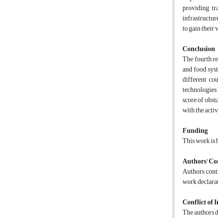
providing tr
infrastructur
to gain their
Conclusion
The fourth rev
and food syst
different co
technologies h
score of obst
with the acti
Funding
This work is
Authors’ Co
Authors contr
work declarat
Conflict of I
The authors d