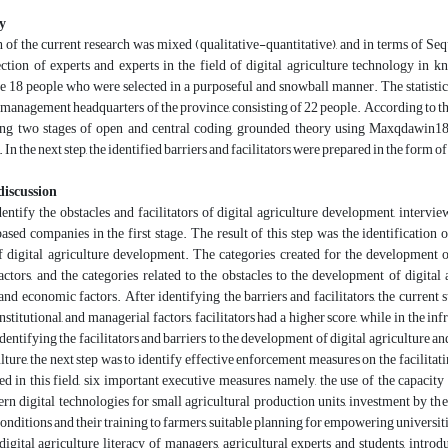
y
of the current research was mixed (qualitative-quantitative), and in terms of Seq
section of experts and experts in the field of digital agriculture technology i
 18 people who were selected in a purposeful and snowball manner. The statistical
management headquarters of the province, consisting of 22 people. According to the
ng two stages of open and central coding, grounded theory using Maxqdawin18 sof
In the next step, the identified barriers and facilitators were prepared in the form o
discussion
dentify the obstacles and facilitators of digital agriculture development, inter
ed companies in the first stage. The result of this step was the identification o
of digital agriculture development. The categories created for the development of 
ctors, and the categories related to the obstacles to the development of digital a
, and economic factors. After identifying the barriers and facilitators, the current
institutional, and managerial factors, facilitators had a higher score, while in the i
identifying the facilitators and barriers to the development of digital agricultur
ulture, the next step was to identify effective enforcement measures on the facilitat
ied in this field, six important executive measures, namely, the use of the capa
rn digital technologies for small agricultural production units, investment by the
conditions and their training to farmers, suitable planning for empowering universiti
igital agriculture literacy of managers, agricultural experts and students, introd