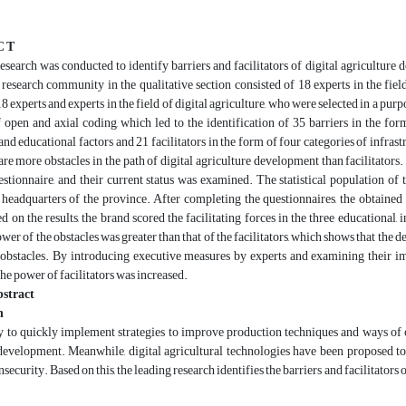
C T
esearch was conducted to identify barriers and facilitators of digital agricultur
esearch community in the qualitative section consisted of 18 experts in the field
18 experts and experts in the field of digital agriculture, who were selected in a p
 open and axial coding, which led to the identification of 35 barriers in the form
, and educational factors and 21 facilitators in the form of four categories of infra
 are more obstacles in the path of digital agriculture development than facilitators. 
stionnaire, and their current status was examined. The statistical population of 
eadquarters of the province. After completing the questionnaires, the obtained d
 on the results, the brand scored the facilitating forces in the three educational
power of the obstacles was greater than that of the facilitators, which shows that t
obstacles. By introducing executive measures by experts and examining their imp
the power of facilitators was increased.
stract
n
ry to quickly implement strategies to improve production techniques and ways of or
development. Meanwhile, digital agricultural technologies have been proposed to 
nsecurity. Based on this, the leading research identifies the barriers and facilitato