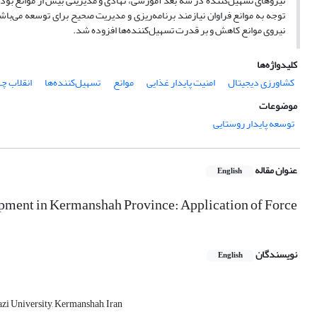
نیروهای تسهیل‌کننده در سه بعد آموزشی، نهادی و مدیریتی بیش از موانع بود.
توجه به موانع فراوان نیازمند برنامه‌ریزی و مدیریت صحیح برای توسعه می‌باشد
نیروی موانع کاهش و بر قدرت تسهیل‌کننده‌ها افزوده شد.
کلیدواژه‌ها
کشاورزی دیجیتال
امنیت پایدار غذایی
موانع
تسهیل‌کننده‌ها
انقلاب چ
موضوعات
توسعه پایدار روستایی
عنوان مقاله
English
lopment in Kermanshah Province: Application of Force
نویسندگان
English
azi University, Kermanshah, Iran