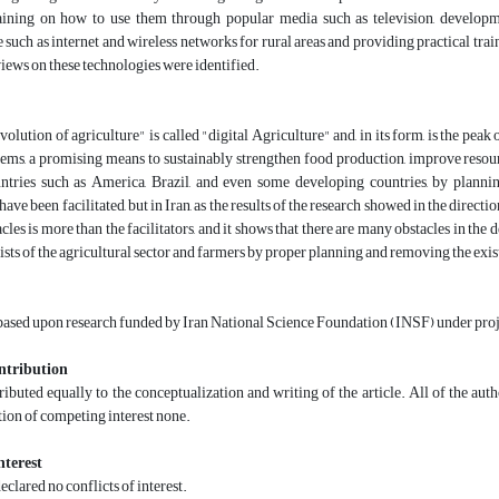
aining on how to use them through popular media such as television, developme
e such as internet and wireless networks for rural areas and providing practical train
 views on these technologies were identified.
olution of agriculture" is called "digital Agriculture" and, in its form, is the peak o
ems, a promising means to sustainably strengthen food production, improve resour
untries such as America, Brazil, and even some developing countries, by planni
ave been facilitated, but in Iran, as the results of the research showed in the direction
acles is more than the facilitators, and it shows that there are many obstacles in the
vists of the agricultural sector and farmers by proper planning and removing the exi
 based upon research funded by Iran National Science Foundation (INSF) under pro
ntribution
ibuted equally to the conceptualization and writing of the article. All of the aut
ion of competing interest none.
nterest
eclared no conflicts of interest.