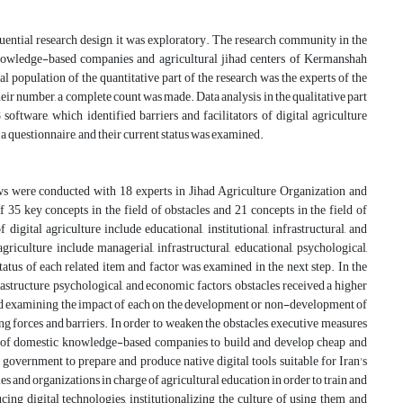
uential research design, it was exploratory. The research community in the
n knowledge-based companies and agricultural jihad centers of Kermanshah
 population of the quantitative part of the research was the experts of the
ir number, a complete count was made. Data analysis in the qualitative part
tware, which identified barriers and facilitators of digital agriculture
f a questionnaire, and their current status was examined.
views were conducted with 18 experts in Jihad Agriculture Organization and
f 35 key concepts in the field of obstacles and 21 concepts in the field of
digital agriculture include educational, institutional, infrastructural, and
griculture include managerial, infrastructural, educational, psychological,
 status of each related item and factor was examined in the next step. In the
nfrastructure, psychological, and economic factors, obstacles received a higher
e and examining the impact of each on the development or non-development of
ing forces and barriers. In order to weaken the obstacles, executive measures
city of domestic knowledge-based companies to build and develop cheap and
 government to prepare and produce native digital tools suitable for Iran's
es and organizations in charge of agricultural education in order to train and
ucing digital technologies, institutionalizing the culture of using them and