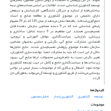
توسعه کشاورزی شناسایی شدند. اطلاعات بر اساس مصاحبه‌های نیمه
ساختاریافته از اساتید و خبرگان دانشگاهی، کارشناسان و ذینفعان
دارای تخصص در موضوع کشاورزی و مطالعه منابع و اسناد
جمع‌آوری‌شده‌اند. یافته‌ها نشان می‌دهد از میان 145 کد باز 29 مفهوم
پایه‌ای شناسایی شد که در 9 دسته مضامین سازمان دهنده قابل
تقسیم‌بندی هستند. این مفاهیم در 9 دسته شامل: ساختاری و
زیربنایی، بازاریابی، سیاست‌گذاری، عوامل آموزشی و ترویجی،
اقتصادی، مشارکت، منابع آبی، نگرشی و حمایتی به‌عنوان مضامین
سازمان دهنده موضوع پژوهش تقسیم‌بندی شدند. نتایج تحلیل‌ها
حاکی از این است که باید به مشارکت اعضا، توانمندسازی کشاورزان،
تغییر نگرش نسبت به خام فروشی محصولات، ارتقا منابع آبی، بهبود
زیرساخت‌ها و سیاست‌گذاری جامع و کامل در جهت توسعه کشاورزی
توجه نمود. اشتغال و بیکاری که از موضوعات بسیار مهمی در نواحی
روستایی می‌باشد از طریق کشاورزی و توسعه آن می‌تواند به‌طورکلی حل
گردد.
کلیدواژه‌ها
توسعه
کشاورزی
کشاورزی پایدار
تحلیل مضمون
موضوعات
توسعه پایدار روستایی