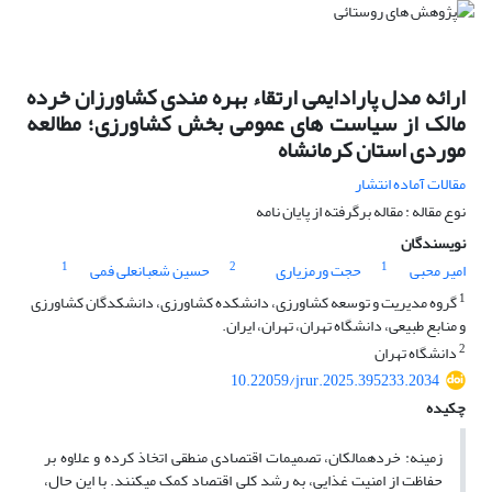
ارائه مدل پارادایمی ارتقاء بهره ‏مندی کشاورزان خرده‏
مالک از سیاست‏‏ های عمومی بخش کشاورزی؛ مطالعه
موردی استان کرمانشاه
مقالات آماده انتشار
نوع مقاله : مقاله برگرفته از پایان نامه
نویسندگان
1
2
1
امیر محبی
حجت ورمزیاری
حسین شعبانعلی فمی
1
گروه مدیریت و توسعه کشاورزی، دانشکده کشاورزی، دانشکدگان کشاورزی
و منابع طبیعی، دانشگاه تهران، تهران، ایران.
2
دانشگاه تهران
10.22059/jrur.2025.395233.2034
چکیده
زمینه: خرده‏مالکان، تصمیمات اقتصادی منطقی اتخاذ کرده و علاوه بر
حفاظت از امنیت غذایی، به رشد کلی اقتصاد کمک می‏کنند. با این حال،