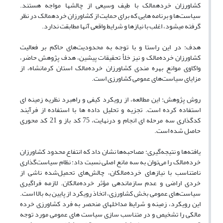
کشاورزان خرده‏مالک با طیف وسیعی از چالش‏ها مواجه هستند.
سیاست‌ها و برنامه‏ هایی که برای حمایت از کشاورزان خرده‏مالک در نظر
گرفته می‏شود، اغلب با نیازها و شرایط واقعی آنها مطابقت ندارد.
هدف: در این راستا و با توجه به محدودیت‌های حاکم بر فعالیت
کشاورزان خرده‌مالک و نیز خلأ تحقیقات پیشین، هدف پژوهش حاضر،
واکاوی موانع بهره‏ مندی کشاورزان خرده‌مالک استان کرمانشاه، از
مزایای سیاست‌های عمومی کشاورزی است.
روش پژوهش: این مطالعه، از رویکرد کیفی و راهبرد نظریه زمینه ‏ای
استفاده کرده است. تجزیه و تحلیل داده ‏ها با استفاده از فرآیند
کدگذاری سه‏ مرحله ‏ای انجام و درنهایت، 75 کد باز و 21 کد محوری
حاصل شده است.
یافته‌ها و نتیجه‌گیری: مصاحبه‌ها نشان داد که انتفاع محدود کشاورزان
خرده‌مالک را می‌توان به سه مانع اصلی نسبت داد: نظام سیاست‌گذاری
نامتناسب با نیازهای خرده‌مالکان، چالش‌های تحمیل‌شده ناشی از
خردی اراضی و عدم سازماندهی مؤثر خرده‌مالکان. لازمه فراگیری
سیاست‌های عمومی بخش کشاورزی، اتخاذ رویکرد از پایین به بالا است.
این رویکرد، زمینه و شرایط مداخله‏ای منحصر به فرد کشاورزی خرده
‏مالکی را تشخیص و در متناسب ‏سازی سیاست‏ های عمومی مورد توجه