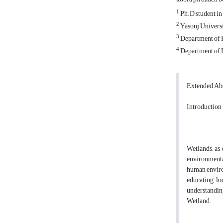
1
Ph.D student in
2
Yasouj Univers
3
Department of R
4
Department of R
Extended Abs
Introduction
Wetlands, as
environmenta
human–enviro
educating lo
understanding
Wetland.