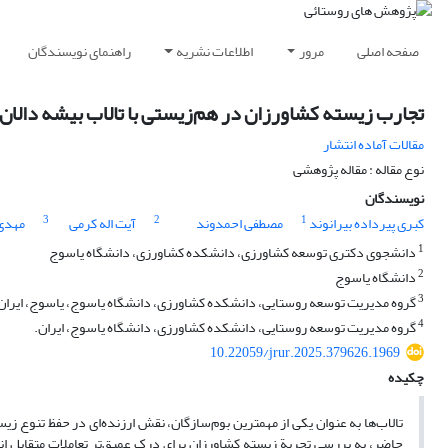
صفحه اصلی
مرور
اطلاعات نشریه
راهنمای نویسندگان
تجارب زیسته کشاورزان در هم‌زیستی با تالاب بیشه دالان
مقالات آماده انتشار
نوع مقاله : مقاله پژوهشی
نویسندگان
3
2
1
کبری پیرداده بیرانوند
مصطفی احمدوند
آیت اله کرمی
مهدی 
1
دانشجوی دکتری توسعه کشاورزی، دانشکده کشاورزی، دانشگاه یاسوج
2
دانشگاه یاسوج
3
گروه مدیریت توسعه روستایی، دانشکده کشاورزی، دانشگاه یاسوج، یاسوج، ایران
4
گروه مدیریت توسعه روستایی، دانشکده کشاورزی، دانشگاه یاسوج، ایران.
10.22059/jrur.2025.379626.1969
چکیده
تالاب‌ها به عنوان یکی از مهمترین بوم‌سازگان، نقش ارزنده‌ای در حفظ تنوع زیستی
حاضر، به بررسی تجربة زیسته کشاورزان برای درک عمیق‌تر تعاملات متقابل انسا