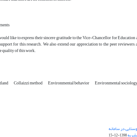
ments
ould like to express their sincere gratitude to the Vice-Chancellor for Education
 support for this research. We also extend our appreciation to the peer reviewers
 quality of this work.
tland
Collaizzi method
Environmental behavior
Environmental sociolog
ستایی در سامانه
نشریه
1398-12-15