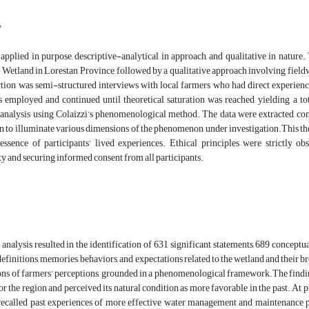
y
 applied in purpose, descriptive-analytical in approach, and qualitative in nature
Wetland in Lorestan Province, followed by a qualitative approach involving fieldw
ction was semi-structured interviews with local farmers who had direct experienc
 employed and continued until theoretical saturation was reached, yielding a to
 analysis using Colaizzi’s phenomenological method. The data were extracted, con
on to illuminate various dimensions of the phenomenon under investigation.This t
essence of participants’ lived experiences. Ethical principles were strictly ob
ty and securing informed consent from all participants.
analysis resulted in the identification of 631 significant statements, 689 concep
definitions, memories, behaviors, and expectations related to the wetland and their 
ns of farmers’ perceptions, grounded in a phenomenological framework.The finding
or the region and perceived its natural condition as more favorable in the past. At 
recalled past experiences of more effective water management and maintenance pra