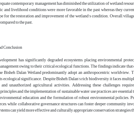
dequate contemporary management has diminished the utilization of wetland resources 
c and livelihood conditions were more favorable in the past, whereas they curren
e for the restoration and improvement of the wetland’s condition. Overall, villager
compared to the past.
nd Conclusion
evelopment has significantly degraded ecosystems, placing environmental protecti
anagement owing to their critical ecological functions. The findings indicate that
the Bisheh Dalan Wetland predominantly adopt an anthropocentric worldview. They
ts ecological significance. Despite Bisheh Dalan’s rich biodiversity, it faces multip
and unauthorized agricultural activities. Addressing these challenges requ
principles and the implementation of sustainable water use practices are essential
environmental education, and the formulation of robust environmental policies. P
rces, while collaborative governance structures can foster deeper community invol
tems can yield more effective and culturally appropriate conservation strategies th