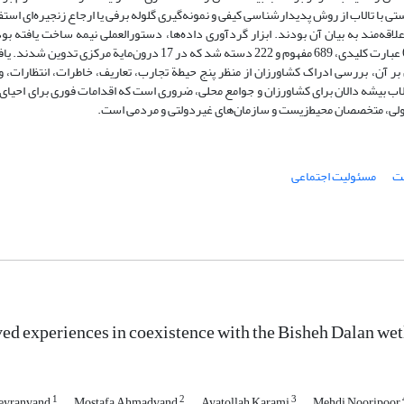
با تالاب از روش پدیدارشناسی کیفی و نمونه‌گیری گلوله برفی یا ارجاع زنجیره‌ای است
اقه‌مند به بیان آن بودند. ابزار گردآوری داده‌ها، دستورالعملی نیمه ساخت یافته بود
استفاده از مراحل هفت‌گانه روش کُلایزی، تجزیه و تحلیل و منجر به استخراج 631 عبارت کلیدی، 689 مفهوم و 222 دسته شد که د
 آن، بررسی ادراک کشاورزان از منظر پنج حیطة تجارب، تعاریف، خاطرات، انتظارات، و 
ه به اهمیت تالاب بیشه دالان برای کشاورزان و جوامع محلی، ضروری است که اقدامات فوری برای احیا
تولی، متخصصان محیط‌زیست و سازمان‌های غیردولتی و مردمی است.
ست
مسئولیت اجتماعی
ved experiences in coexistence with the Bisheh Dalan we
1
2
3
beyranvand
Mostafa Ahmadvand
Ayatollah Karami
Mehdi Nooripoor