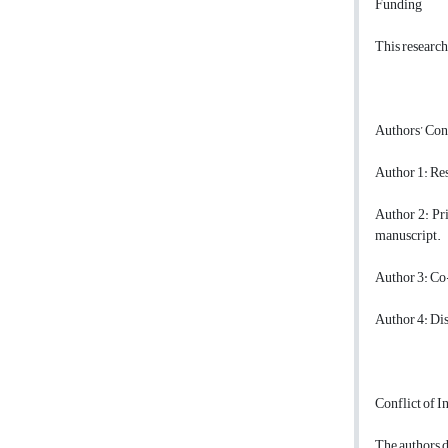
Funding
This research
Authors’ Con
Author 1: Resp
Author 2: Pri
manuscript.
Author 3: Co-
Author 4: Dis
Conflict of In
The authors de