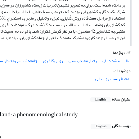
پرداخته شده است. برای به تصویر کشیدن تجربیات زیسته کشاورزان در هم‌زیستی 
شرکت‌کنندگان، کشاورزانی بودند که تجربه زیستة تعامل با تالاب را داشته و عل
که کشاورزان وضعیت نامناسب تالاب را نسب به گذشته درک نموده‌اند. فزون بر
منتهی به شناسایی 42 مضمون (با در نظر گرفتن تکرار) شد. با توج
این امر مستلزم همکاری و مشارکت همه ذینفعان از جمله کشاورزان، نهادهای م
کلیدواژه‌ها
تالاب بیشه دالان
رفتار محیط‌زیستی
روش کلایزی
جامعه‌شناسی محیط‌زی
موضوعات
محیط زیست روستایی
عنوان مقاله
English
tland: a phenomenological study
نویسندگان
English
4