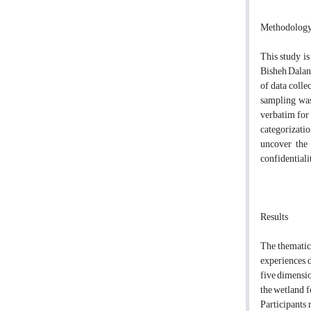
Methodolog
This study is
Bisheh Dalan 
of data colle
sampling was
verbatim for
categorizati
uncover the 
confidentiali
Results
The thematic 
experiences, 
five dimensio
the wetland f
Participants 