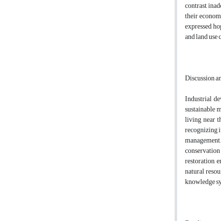
contrast, ina
their economi
expressed hop
and land use 
Discussion a
Industrial d
sustainable m
living near 
recognizing i
management, 
conservation 
restoration, 
natural resou
knowledge sys