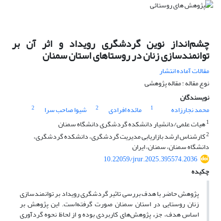
چشم‌انداز نوین گردشگری رویداد و اثر آن بر
توانمندسازی زنان در روستاهای استان سمنان
مقالات آماده انتشار
نوع مقاله : مقاله پژوهشی
نویسندگان
2
2
1
محمد نجارزاده
مائده افرادی
شیوا صاحب سرا
1
هیات علمی/دانشیار دانشکده گردشگری دانشگاه سمنان
2
کارشناس ارشد بازاریابی مدیریت گردشگری، دانشکده گردشگری،
دانشگاه سمنان، سمنان، ایران
10.22059/jrur.2025.395574.2036
چکیده
پژوهش حاضر با هدف بررسی تاثیر گردشگری رویداد بر توانمندسازی
زنان روستایی در استان سمنان صورت گرفته‌است. این پژوهش بر
اساس هدف، جزء پژوهش‌های کاربردی بوده و از لحاظ نحوه گرد‌آوری