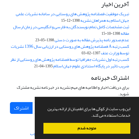
آخرین اخبار
تبریک موفقیت فصلنامه پژوهش های روستایی در سامانه نشریات علمی
جهان اسلام به همراهان نشریه
1398-12-15
ثبت مشخصات کامل تمام نویسندگان به فارسی و انگلیسی در زمان ارسال
مقاله
1398-10-15
عدم صدور نامه پذیرش مقاله به صورت دستی
1398-05-23
کسب رتبه A فصلنامه پژوهش های روستایی در ارزیابی سال 1396 نشریات
توسط وزارت عتف
1397-02-03
کسب رتبه اول نشریات جغرافیا توسط فصلنامه پژوهش های روستایی از نظر
ضریب تاثیر در پایگاه استنادی علوم جهان اسلام
1395-04-21
اشتراک خبرنامه
برای دریافت اخبار و اطلاعیه های مهم نشریه در خبرنامه نشریه مشترک
شوید.
اشتراک
این وب سایت از کوکی ها برای اطمینان از ارائه بهترین
خدمات استفاده می کند.
متوجه شدم
سامانه مدیریت نشریات علمی.
طراحی و پیاده سازی از
سیناوب