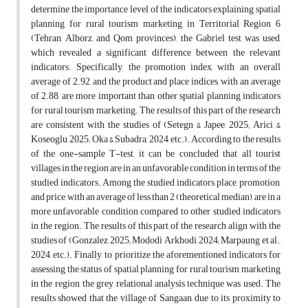
determine the importance level of the indicators explaining spatial
planning for rural tourism marketing in Territorial Region 6
(Tehran, Alborz, and Qom provinces), the Gabriel test was used,
which revealed a significant difference between the relevant
indicators. Specifically, the promotion index, with an overall
average of 2.92, and the product and place indices, with an average
of 2.88, are more important than other spatial planning indicators
for rural tourism marketing. The results of this part of the research
are consistent with the studies of (Setegn & Japee, 2025; Arici &
Koseoglu, 2025; Oka & Subadra, 2024, etc.). According to the results
of the one-sample T-test, it can be concluded that all tourist
villages in the region are in an unfavorable condition in terms of the
studied indicators. Among the studied indicators, place, promotion,
and price, with an average of less than 2 (theoretical median), are in a
more unfavorable condition compared to other studied indicators
in the region. The results of this part of the research align with the
studies of (Gonzalez, 2025; Mododi Arkhodi, 2024; Marpaung et al.,
2024, etc.). Finally, to prioritize the aforementioned indicators for
assessing the status of spatial planning for rural tourism marketing
in the region, the grey relational analysis technique was used. The
results showed that the village of Sangaan, due to its proximity to