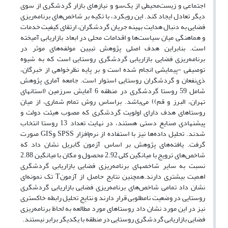
اجتماعی و زیست‌محیطی از یک‌سو و نیازهای بازار گردشگری از سوی
دیگر تعادل ایجاد کند. این رویکرد، با تکیه بر شاخص‌های برنامه‌ریزی
فضایی به دنبال هدایت بهینه جریان گردشگران، ارتقای کیفیت خدمات
و هماهنگی میان سیاست‌ها و اقدامات محلی در ابعاد بازاریابی آمیخته
است. بنابراین هدف اصلی پژوهش تبیین مولفه‌های موثر در
برنامه‌ریزی فضایی بازاریابی گردشگری روستایی است که به شیوه
توصیفی -پیمایشی انجام شده است و بر پایه نظرخواهی از خبرگان،
ذی‌نفعان و گردشگران روستایی استوار است. جامعه آماری پژوهش
شامل 59 روستا گردشگری در منطقه 6 آمایش سرزمین (استانهای
تهران، البرز و قم)) می‌باشد. براساس روش تمام شماری، از میان
روستاهای هدف دارای اولویت گردشگری که مصوب هیئت دولت و
پیشنهادی صنایع دستی هستند، در نهایت تعداد 13 روستا انتخاب
شدند. تحلیل داده‌ها نیز با استفاده از نرم‌افزار SPSS وGIS صورت
گرفت. یافته‌های پژوهش بر اساس آزمون گابریل نشان داد که
شاخص‌های ترویج با میانگین کلی 2.92 محصول و مکان با میانگین 2.88
نسبت به سایر شاخصهای برنامه‌ریزی فضایی بازاریابی گردشگری
اهمیت بیشتری دارند.همچنین نتایج حاصل از آزمونT تک‌ ‌نمونه‌ای
نشان داد تمامی شاخص‌های برنامه‌ریزی فضایی بازاریابی گردشگری
روستایی در وضعیت نامطلوبی قرار دارند و نتایج تحلیل رابطه خاکستری
نیز در این مورد نشان داد روستاهای مورد مطالعه به لحاظ برنامه‌ریزی
فضایی بازاریابی گردشگری روستایی در منطقه با یکدیگر برابر نیستند.