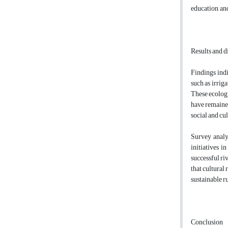
education, an
Results and d
Findings indi
such as irrig
These ecologi
have remained 
social and cu
Survey analys
initiatives i
successful ri
that cultural
sustainable r
Conclusion