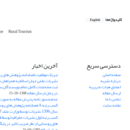
کلیدواژه‌ها
English
ape
Rural Tourism
دسترسی سریع
آخرین اخبار
صفحه اصلی
تبریک موفقیت فصلنامه پژوهش های رو
درباره نشریه
نشریات علمی جهان اسلام به همراهان 
اعضای هیات تحریریه
ثبت مشخصات کامل تمام نویسندگان به
ارسال مقاله
در زمان ارسال مقاله
1398-10-15
تماس با ما
عدم صدور نامه پذیرش مقاله به صور
نقشه سایت
کسب رتبه A فصلنامه پژوهش های ر
سال 1396 نشریات توسط وزارت عتف
03
کسب رتبه اول نشریات جغرافیا توسط 
های روستایی از نظر ضریب تاثیر در پایگ
جهان اسلام
1395-04-21