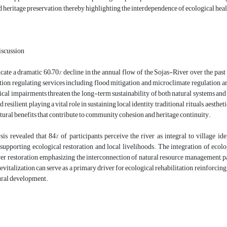
d heritage preservation, thereby highlighting the interdependence of ecological healt
iscussion
cate a dramatic 60–70% decline in the annual flow of the Sojas-River over the pas
ation, regulating services including flood mitigation and microclimate regulation, a
cal impairments threaten the long-term sustainability of both natural systems and a
resilient, playing a vital role in sustaining local identity, traditional rituals, aes
ltural benefits that contribute to community cohesion and heritage continuity.
is revealed that 84% of participants perceive the river as integral to village id
n supporting ecological restoration and local livelihoods. The integration of ecol
ver restoration, emphasizing the interconnection of natural resource management, 
 revitalization can serve as a primary driver for ecological rehabilitation, reinforci
ural development.