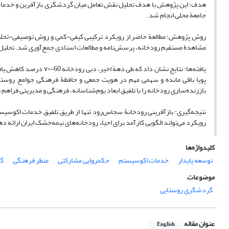
هدف: این پژوهش با هدف تحلیل نقش تعامل میان گردشگری بازآفرین و خدمات ا
جامعة محلی انجام شد.
مشاهدة مستقیم رودخانه، پرسش‌نامه و مطالعات اسنادی جمع‌آوری شد. تحلیل مض
یافته‌ها: نتایج نشان دا
پویا باقی مانده و سهمی مهم در هویت جمعی و حافظۀ فرهنگی جوامع روست
باززنده‌سازی رودخانه را با تلفیق ابعاد بوم‌شناسانه، فرهنگی و مدیریتی فراهم 
نتیجه‌گیری: بازآفرینی رودخانۀ سجاس‌رود تنها از طریق تلفیق خدمات اکوسیس
رویکرد می‌تواند الگویی کارآمد برای احیاء رودخانه‌های نیمه‌خشک ایران ارائه
کلیدواژه‌ها
توسعه پایدار
خدمات اکوسیستم
حکمروایی مشارکتی
منظر فرهنگی
گر
موضوعات
گردشگری روستایی
عنوان مقاله
English