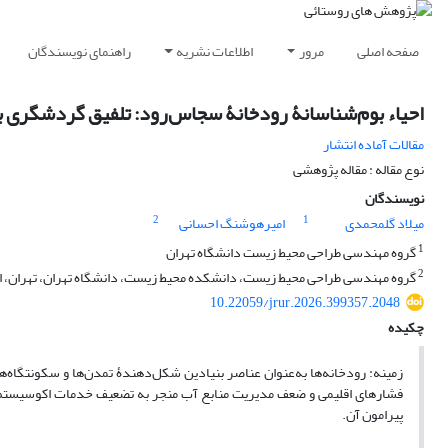
صفحه اصلی
مرور
اطلاعات نشریه
راهنمای نویسندگان
احیاء بوم‌شناسانۀ رودخانۀ سجاس‌رود: تلفیق گردشگری ب
مقالات آماده انتشار
نوع مقاله : مقاله پژوهشی
نویسندگان
2
1
میلاد گلمحمدی
امیرهوشنگ احسانی
1
گروه مهندسی طراحی محیط زیست دانشگاه تهران
2
گروه مهندسی طراحی محیط زیست، دانشکده محیط زیست، دانشگاه تهران، تهران، ای
10.22059/jrur.2026.399357.2048
چکیده
زمینه: رودخانه‌ها به‌عنوان عناصر بنیادین شکل‌دهندۀ تمدن‌ها و سکونتگاه
فشارهای اقلیمی و ضعف مدیریت منابع آب منجر به تضعیف خدمات اکوسیستم و
پیرامون آن.