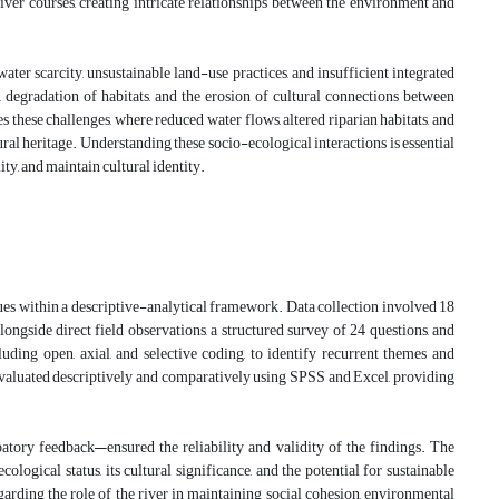
ver courses, creating intricate relationships between the environment and
water scarcity, unsustainable land-use practices, and insufficient integrated
 degradation of habitats, and the erosion of cultural connections between
hese challenges, where reduced water flows, altered riparian habitats, and
ral heritage. Understanding these socio-ecological interactions is essential
ty, and maintain cultural identity.
es within a descriptive-analytical framework. Data collection involved 18
longside direct field observations, a structured survey of 24 questions, and
uding open, axial, and selective coding, to identify recurrent themes and
evaluated descriptively and comparatively using SPSS and Excel, providing
patory feedback—ensured the reliability and validity of the findings. The
logical status, its cultural significance, and the potential for sustainable
arding the role of the river in maintaining social cohesion, environmental