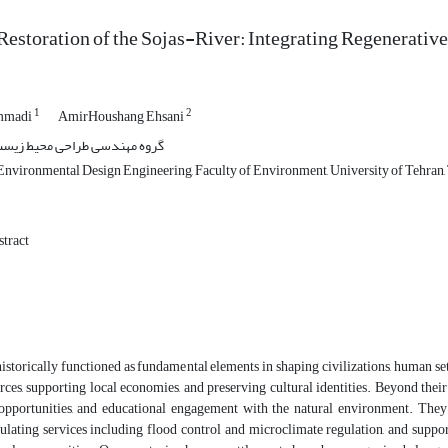
Restoration of the Sojas-River: Integrating Regenerativ
1
2
mmadi
AmirHoushang Ehsani
گروه مهندسی طراحی محیط زیست
nvironmental Design Engineering, Faculty of Environment, University of Tehran, 
tract
istorically functioned as fundamental elements in shaping civilizations, human set
rces, supporting local economies, and preserving cultural identities. Beyond their ec
 opportunities, and educational engagement with the natural environment. They 
gulating services including flood control and microclimate regulation, and support