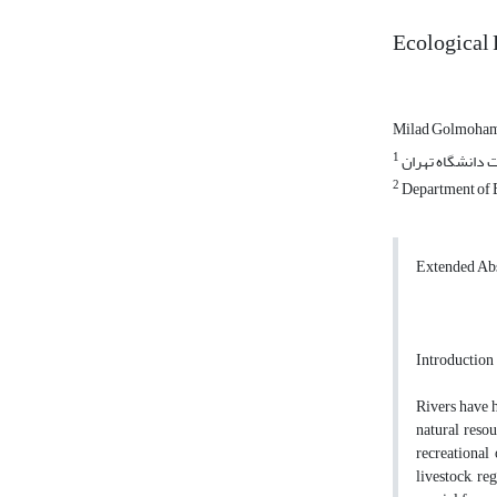
Ecological 
Milad Golmoha
1
 دانشگاه تهران
2
Department of E
Extended Abs
Introduction
Rivers have h
natural resou
recreational
livestock, re