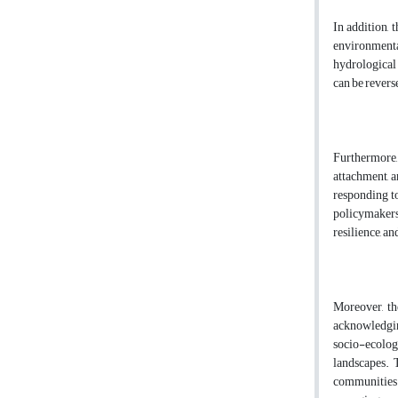
In addition, 
environmenta
hydrological 
can be revers
Furthermore,
attachment, 
responding to
policymakers,
resilience, a
Moreover, th
acknowledgin
socio-ecologi
landscapes. 
communities b