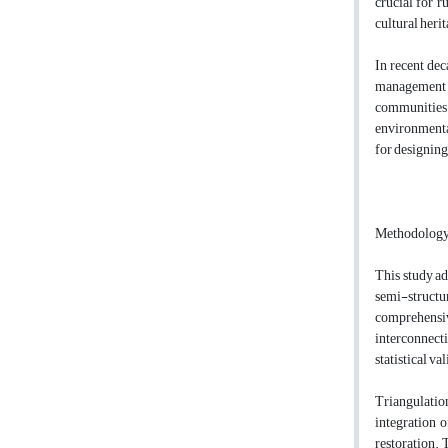
crucial for r
cultural heri
In recent dec
management st
communities a
environmental
for designing
Methodolog
This study a
semi-structur
comprehensiv
interconnecti
statistical va
Triangulatio
integration o
restoration. 