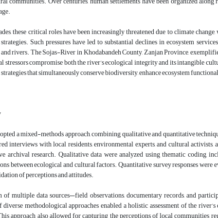
ural communities. Over centuries, human settlements have been organized along ri
tage.
ades, these critical roles have been increasingly threatened due to climate change, 
rategies. Such pressures have led to substantial declines in ecosystem services,
nd rivers. The Sojas-River in Khodabandeh County, Zanjan Province, exemplifies t
 stressors compromise both the river’s ecological integrity and its intangible cultu
 strategies that simultaneously conserve biodiversity, enhance ecosystem functionali
y
dopted a mixed-methods approach, combining qualitative and quantitative techniqu
ed interviews with local residents, environmental experts, and cultural activists, a
e archival research. Qualitative data were analyzed using thematic coding, incl
ons between ecological and cultural factors. Quantitative survey responses were 
lidation of perceptions and attitudes.
n of multiple data sources—field observations, documentary records, and partici
f diverse methodological approaches enabled a holistic assessment of the river’s eco
This approach also allowed for capturing the perceptions of local communities reg