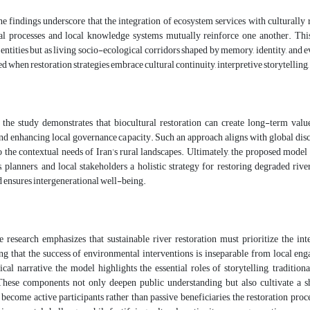
the findings underscore that the integration of ecosystem services with culturall
l processes and local knowledge systems mutually reinforce one another. This
entities but as living socio-ecological corridors shaped by memory, identity, and
ed when restoration strategies embrace cultural continuity, interpretive storytellin
 the study demonstrates that biocultural restoration can create long-term value
and enhancing local governance capacity. Such an approach aligns with global di
 the contextual needs of Iran’s rural landscapes. Ultimately, the proposed model 
 planners, and local stakeholders a holistic strategy for restoring degraded rive
nd ensures intergenerational well-being.
e research emphasizes that sustainable river restoration must prioritize the 
g that the success of environmental interventions is inseparable from local eng
cal narrative, the model highlights the essential roles of storytelling, traditio
These components not only deepen public understanding but also cultivate a sha
ecome active participants rather than passive beneficiaries, the restoration pro