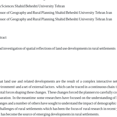
h Sciences, Shahid Beheshti University, Tehran
sor, of Geography and Rural Planning, Shahid Beheshti University, Tehran, Iran
sor, of Geography and Rural Planning, Shahid Beheshti University, Tehran, Iran
tract
d investigation of spatial reflections of land use developments in rural settlements
that land use and related developments are the result of a complex interactive n
ronment) and a set of external factors. which can be traced in a continuous chain, 
al forces shaping these changes. These changes forced the planners to carefully cons
paration. In the meantime, some researchers have focused on the understanding of
anges, and a number of others have sought to understand the impact of demographic 
 challenges of rural settlements, which has been the focus of rural research in recent
has become the source of emerging developments in rural settlements.