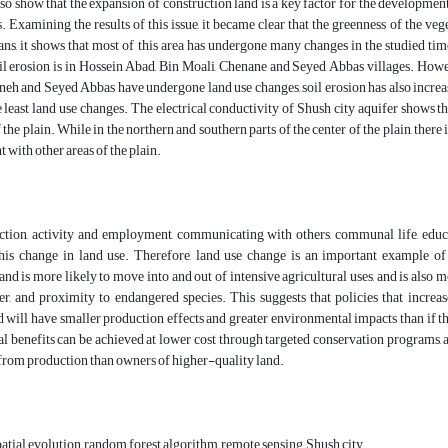
lso show that the expansion of construction land is a key factor for the development
. Examining the results of this issue, it became clear that the greenness of the 
ns, it shows that most of this area has undergone many changes in the studied time
l erosion is in Hossein Abad, Bin Moali, Chenane and Seyed Abbas villages. However,
h and Seyed Abbas have undergone land use changes, soil erosion has also increased a 
 least land use changes. The electrical conductivity of Shush city aquifer shows t
f the plain. While in the northern and southern parts of the center of the plain, ther
t with other areas of the plain.
ction, activity and employment, communicating with others, communal life, educa
this change in land use. Therefore, land use change is an important example 
land is more likely to move into and out of intensive agricultural uses, and is also
ter, and proximity to endangered species. This suggests that policies that incr
 will have smaller production effects and greater environmental impacts than if thes
 benefits can be achieved at lower cost through targeted conservation programs, a
from production than owners of higher-quality land.
tial evolution, random forest algorithm, remote sensing, Shush city