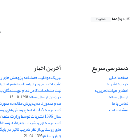
کلیدواژه‌ها
English
y
دسترسی سریع
آخرین اخبار
صفحه اصلی
تبریک موفقیت فصلنامه پژوهش های رو
درباره نشریه
نشریات علمی جهان اسلام به همراهان 
اعضای هیات تحریریه
ثبت مشخصات کامل تمام نویسندگان به
ارسال مقاله
در زمان ارسال مقاله
1398-10-15
تماس با ما
عدم صدور نامه پذیرش مقاله به صور
نقشه سایت
کسب رتبه A فصلنامه پژوهش های ر
سال 1396 نشریات توسط وزارت عتف
03
کسب رتبه اول نشریات جغرافیا توسط 
های روستایی از نظر ضریب تاثیر در پایگ
جهان اسلام
1395-04-21