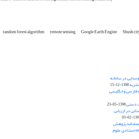
random forest algorithm
remote sensing
Google Earth Engine
Shush cit
ستایی در سامانه
نشریه
1398-12-15
 فارسی و انگلیسی
ت دستی
1398-05-23
وستایی در ارزیابی
1397-02-
فصلنامه پژوهش
اه استنادی علوم