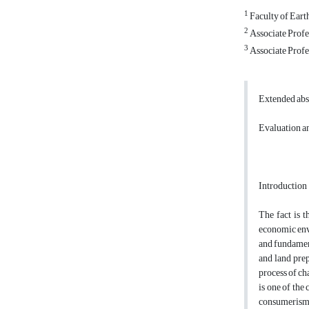
1
Faculty of Eart
2
Associate Profes
3
Associate Profes
Extended abs
Evaluation an
Introduction
The fact is 
economic envi
and fundament
and land pre
process of ch
is one of the
consumerism 