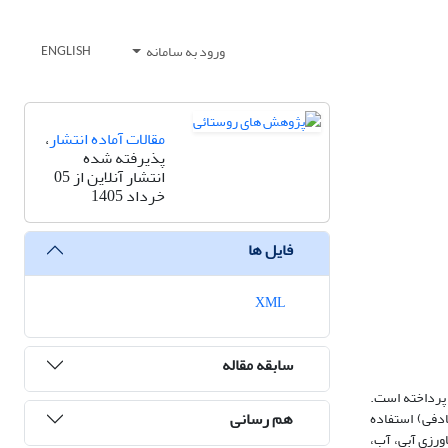
ورود به سامانه
ENGLISH
مقالات آماده انتشار
،
پذیرفته شده
انتشار آنلاین از 05
خرداد 1405
فایل ها
XML
سابقه مقاله
199-2023)، و بازتاب‌های فضایی در سکونتگاه‌های روستایی شهرستان شوش (7 دهستان) پرداخته است.
هم رسانی
تصاویر لندست 5، 7 و 8 و الگوریتم جنگل های تصادفی) استفاده
ورزی آبی، آب،