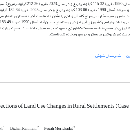
مرتع و باغات کاهشی بوده است. اراضی کشاورزی دیم در دهستان‌های چنانه (سال 1990 تقریبا .32
1990 تقریبا 132.8 کیلومترمربع و در سال 2023 
یدعباس و سرخه) اراضی مرتع کاهش زیادی را نشان داده است (در دهستان چنانه ارض
شان‌می‌دهد بیشتر کشاورزی در سطح منطقه به‌سمت کشاورزی دیم و تغییر محصول داده است. همچنین ارز
ه باعث تعرض و تصرف بستر و حریم رودخانه شده‌است.
ین
شهرستان شوش
lections of Land Use Changes in Rural Settlements (Case
1
2
3
eh
Bizhan Rahmani
Pegah Moridsadat