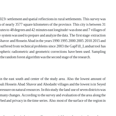
3), settlement and spatial reflections in rural settlements. This survey was
ea of nearly 3577 square kilometers of the province. This city is between 31
utes to 48 degrees and 42 minutes east longitude) was done and 7 villages of
system was used to prepare and analyze the data. The first stage: extraction
 Shavor and Hossein Abad in the years 1990, 1995, 2000, 2005, 2010, 2015 and
 suffered from technical problems since 2003, the GapFill_Landsat tool has
ospheric, radiometric and geometric corrections, have been used. Sampling
the random forest algorithm was the second stage of the research.
in the east, south and center of the study area. Also, the lowest amount of
Moali, Hossein Abad, Shavor and Ahodasht villages and the lowest is in Seyed
essure on natural resources. In this study, the land use of seven districts was
e many changes. According to the survey and evaluation of the area along the
ed and privacy in the time series. Also, most of the surface of the region in