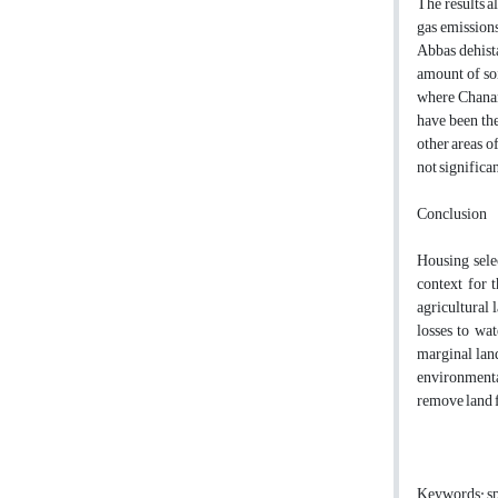
The results a
gas emissions
Abbas dehista
amount of soi
where Chanane
have been the
other areas o
not significan
Conclusion
Housing sele
context for 
agricultural 
losses to wa
marginal land
environmental
remove land 
Keywords: spa