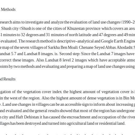
d Methods
esearch aims to investigate and analyze the evaluation of land use changes (1990-202
n Shush city (Shush is one of the cities of Khuzestan province, which covers an ar
1 minutes to 32 degrees and 31 minutes of north latitude and 47 degrees and 49 min
e evaluated. The research method is descriptive-analytical and Google Earth Engine 
se map of the seven villages of Sarkha, Ben Moali, Chenane, Seyed Abbas, Ahodasht,
ndsat 5, 7 and Landsat 8 images. is. Second step: Since the Landsat 7 images have
 correct these images. Also, Landsat 8 level 2 images, which have acceptable atm
oints by two methods and evaluating and preparing a map of land use changes using 
nd Results
igation of the vegetation cover index, the highest amount of vegetation cover is 
 in the west of the region. Also, the highest amount of dense vegetation is in Bin 
. Land use changes in villages can be an accessible sign to inform about increasing pr
and evaluated, and the general results showed that most of the region has undergon
h city and Haft Dehistan, it has caused the encroachment and occupation of the riverb
llages has been destroyed and turned into agricultural land or residential land.