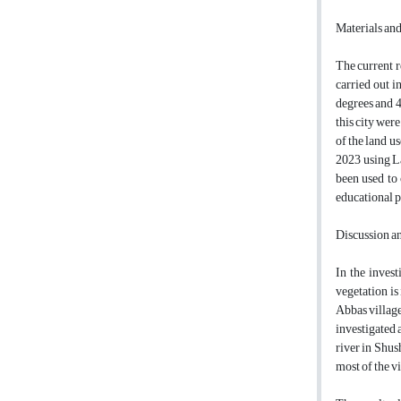
Materials an
The current r
carried out i
degrees and 4
this city wer
of the land u
2023 using La
been used to
educational p
Discussion a
In the invest
vegetation is
Abbas village
investigated 
river in Shus
most of the vi