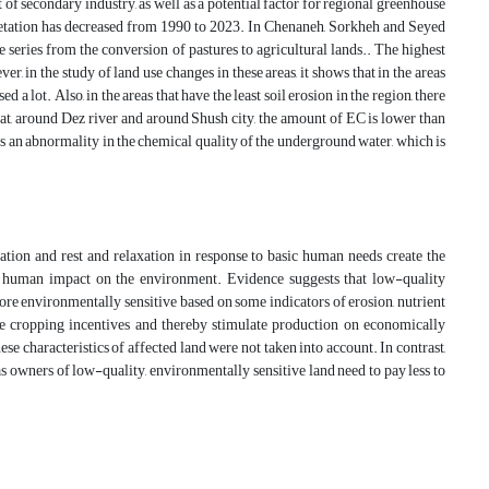
 of secondary industry, as well as a potential factor for regional greenhouse
vegetation has decreased from 1990 to 2023. In Chenaneh, Sorkheh and Seyed
 series from the conversion of pastures to agricultural lands.. The highest
 in the study of land use changes in these areas, it shows that in the areas
lot. Also, in the areas that have the least soil erosion in the region, there
hat, around Dez river and around Shush city, the amount of EC is lower than
e is an abnormality in the chemical quality of the underground water, which is
tion and rest and relaxation in response to basic human needs create the
of human impact on the environment. Evidence suggests that low-quality
 more environmentally sensitive based on some indicators of erosion, nutrient
ease cropping incentives and thereby stimulate production on economically
e characteristics of affected land were not taken into account. In contrast,
s owners of low-quality, environmentally sensitive land need to pay less to