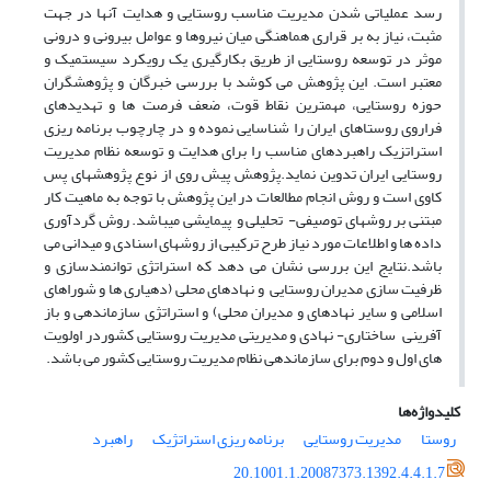
رسد عملیاتی شدن مدیریت مناسب روستایی و هدایت آنها در جهت
مثبت، نیاز به بر قراری هماهنگی میان نیروها و عوامل بیرونی و درونی
موثر در توسعه روستایی از طریق بکارگیری یک رویکرد سیستمیک و
معتبر است. این پژوهش می کوشد با بررسی خبرگان و پژوهشگران
حوزه روستایی، مهمترین نقاط قوت، ضعف فرصت ها و تهدیدهای
فراروی روستاهای ایران را شناسایی نموده و در چارچوب برنامه ریزی
استراتزیک راهبردهای مناسب را برای هدایت و توسعه نظام مدیریت
روستایی ایران تدوین نماید.پژوهش پیش روی از نوع پژوهشهای پس
کاوی است و روش انجام مطالعات در این پژوهش با توجه به ماهیت کار
مبتنی بر روشهای توصیفی- تحلیلی و پیمایشی می­باشد. روش گردآوری
داده ها و اطلاعات مورد نیاز طرح ترکیبی از روشهای اسنادی و میدانی می
باشد.نتایج این بررسی نشان می دهد که استراتژی توانمندسازی و
ظرفیت سازی مدیران روستایی و نهادهای محلی (دهیاری ها و شوراهای
اسلامی و سایر نهادهای و مدیران محلی) و استراتژی سازماندهی و باز
آفرینی ساختاری- نهادی و مدیریتی مدیریت روستایی کشوردر اولویت
های اول و دوم برای سازماندهی نظام مدیریت روستایی کشور می باشد.
کلیدواژه‌ها
روستا
مدیریت روستایی
برنامه ریزی استراتژیک
راهبرد
20.1001.1.20087373.1392.4.4.1.7