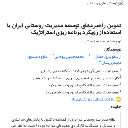
تدوین راهبردهای توسعه مدیریت روستایی ایران با
استفاده از رویکرد برنامه ریزی استراتژیک
نوع مقاله : مقاله پژوهشی
نویسندگان
3
2
1
ارسطو یاری حصار
محمدحسین بوچانی
داوود مهدوی
4
مجید پریشان
1
عضو هیات علمی گروه جغرافیا دانشگاه محقق اردبیلی
2
کارشناسی ارشد برنامه ریزی شهری دانشگاه شهید بهشتی
3
عضو هیات علمی دانشگاه پیام نور واحد شهرکرد
4
عضو هیات علمی دانشگاه پیام نور واحد شاهین دژ
10.22059/jrur.2013.50416
چکیده
نظام مدیریت روستایی در ایران از گذشته تا کنون با چالش‌های ساختاری
و مسائل و مشکلات کارکردی عدیده‌ای مواجه بوده است. به نظر می