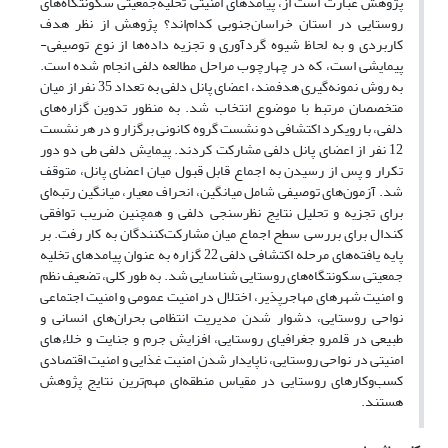
پژوهش عبارت است از، پیامدهای امنیتی تخلیه‌جمعیتی سکونتگاه‌های
روستایی در استان خراسان‌جنوبی کدام‌اند؟ پژوهش از نظر هدف
کاربردی و به لحاظ شیوه گردآوری و تجزیه داده‌ها از نوع توصیفی-
پیمایشی است، که در چهارچوب مراحل مطالعه دلفی انجام شده است.
به روش نمونه‌گیری هدفمند، اعضای پانل دلفی به تعداد 35 نفر از میان
متخصصان مرتبط با موضوع انتخاب شد. به منظور تدوین گزاره‌های
دلفی، با رویکرد اکتشافی دو نشست گروه کانونی برگزار و در هر نشست
12 نفر از اعضای پانل دلفی مشارکت کردند. پیمایش دلفی طی دو دور
تکرار و پس از رسیدن به اجماع قابل قبول میان اعضای پانل، متوقف
شد. آزمون‌های توصیفی شامل میانگین، انحراف معیار، میانگین رتبه‌ای
برای تجزیه و تحلیل نتایج نظرسنجی دلفی و همچنین ضریب توافقی
کندال برای بررسی سطح اجماع میان مشارکت‌کنندگان به کار رفت. بر
پایه یافته‌های مرحله اکتشافی دلفی 22 گزاره‌ به عنوان پیامدهای تخلیه
جمعیتی سکونتگاه‌های روستایی شناسایی شد. به طور کلی، تضعیف نظم
و امنیت شهرهای مهاجرپذیر، اختلال در امنیت عمومی و امنیت اجتماعی
نواحی روستایی، دشوار شدن مدیریت انتظامی بحران‌های انسانی و
طبیعی در قلمرو جغرافیای روستایی، افزایش جرم و جنایت و خلاءهای
امنیتی در نواحی روستایی، ناپایدار شدن امنیت غذایی و امنیت اقتصادی
کسب‌وکارهای روستایی در مقیاس منطقه‌ای مهم‌ترین نتایج پژوهش
هستند.