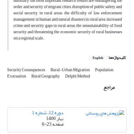
summary, the most important research results are: endangering the
order and security of migrant cities, disruption of public safety and
social security in rural areas, the difficulty of law enforcement
management in human and natural disasters in rural area, increased
crime and security gaps in rural areas, the unsustainability of food
security and threatening the economic security of rural businesses
on a regional scale.
کلیدواژه‌ها
English
Security Consequences
Rural-Urban Migration
Population
Evacuation
Rural Geography
Delphi Method
مراجع
دوره 12، شماره 1
بهار 1400
صفحه
6-23