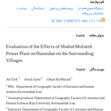
کلیدواژه‌ها
نیروگاه مفتح همدان
روستاهای پیرامون
خشکسالی
مهاجرت
فاصله از نیروگاه
20.1001.1.20087373.1401.13.1.7.0
عنوان مقاله
English
Evaluation of the Effects of Shahid Mofateh
Power Plant on Hamedan on the Surrounding
Villages
نویسندگان
English
1
2
3
Ali Tork
Aeizh Azmi
Omid Ali Moradi
1
MSc., Department of Geography, faculty of literature and human
sciences, Kermanshah, Iran.
2
Assistant professor, Department of Geography, Faculty of Literature and
Human Sciences, Razi University, Kermanshah, Iran.
3
Instructor, Department of Geography, Faculty of Literature and Human