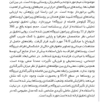
موضوعات مهم موردتوجه برنامه‌ریزان روستایی بوده است. در بین این
فعالیت‌ها، پیامدهای نیروگاه‌های حرارتی بر محیط‌های روستایی از اهمیت
بالایی برخوردار بوده است. در این راستا این پژوهش به ارزیابی
پیامدهای نیروگاه شهید مفتح همدان بر روستاهای پیرامون (روستاهای
زیر20 کیلومتر فاصله از نیروگاه) می‌پردازد. روش تحقیق توصیفی
تحلیلی با استفاده از ابزار پرسشنامه است. حجم نمونه بالغ بر 366
خانوار از 11 روستای پیرامون نیروگاه تعیین شده است. روایی تحقیق بر
اساس نظر متخصصان جغرافیا و پایایی تحقیق با کمک ضریب آلفای
کرونباخ با میانگین 74/0 مورد تأیید قرار گرفت. یافته‌های حاصل از
مشاهدات میدانی و تصاویر ماهواره‌ای حاکی از خشکسالی اطراف نیروگاه
است. روستاهای اطراف به دلیل استفاده بیش از حد از منابع آبی توسط
نیروگاه با مهاجرت فزاینده روبه‌رو شده‌اند. در تمامی ابعاد اقتصادی،
اجتماعی، زیست‌محیطی و فیزیکی تأثیرات عمدتاً منفی بوده است.
همچنین تفاوت معنی‌داری بین مؤلفه‌های تحقیق از نظر میزان تأثیرگذاری
وجود ندارد. همچنین رابطه معنی‌داری بین فاصله و تأثیرگذاری نیروگاه
بر روستاها در سطح 05/0 و به‌صورت مثبت وجود دارد که نشان
می‌دهد با افزایش فاصله، وضعیت اقتصادی روستاها بهتر شده است که
نشان از تأثیرگذاری نامناسب نیروگاه بر اقتصاد روستاها دارد. در نهایت
با استفاده از تحلیل عاملی تأییدی مشخص شد که مدل مفهومی که در
ابتدای تحقیق ارائه شده است مورد تأیید است.