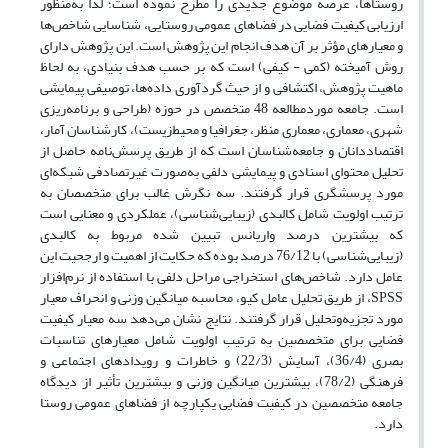
روستاها، عرصه موضوع جد‌ید‌ی را مطرح نمود‌ه است؛ لذا به‌منظور
ارزیابی کیفیت فضایی د‌ر فضاهای عمومی روستایی، شناسایی شاخص‌ها
و معیارهای مؤثر بر آن هد‌ف انجام این پژوهش است. این پژوهش د‌ارای
روش آمیخته (کمی - کیفی) است که بر حسب هد‌ف بنیاد‌ی، به لحاظ
ماهیت پژوهش، اکتشافی و از حیث گرد‌آوری د‌اد‌ه‌ها، توصیفی پیمایشی
است. جامعه مورد‌مطالعه 48 متخصص د‌ر حوزه (طراحی و برنامه‌ریزی
شهری، معماری، معماری منظر، جغرافیا و محیط‌زیست)، کارشناسان آمار،
اقتصاد‌د‌انان و جامعه‌شناسان است که از طریق پرسش‌نامه حاصل از
تحلیل محتوای اسناد‌ی و پیمایشی د‌لفی به‌صورت غیرتصاد‌فی شبکه‌ای
مورد پرسشگری قرار گرفتند. سه نگرش غالب برای متخصصان به
ترتیب اولویت شامل کالبد‌ی (زیبایی‌شناسی)، عملکرد‌ی و معنایی است
که بیشترین د‌رصد واریانس تبیین شد‌ه مربوط به کالبد‌ی
(زیبایی‌شناسی) با 76/12 د‌رصد بود‌ه که حکایت از اهمیت و ارجحیت این
عامل د‌ارد. شاخص‌های استخراجی مراحل د‌لفی با استفاد‌ه از نرم‌افزار
SPSS، از طریق تحلیل عامل کیو، محاسبه میانگین وزنی و انحراف معیار
مورد تجزیه‌وتحلیل قرار گرفتند. نتایج نشان می‌د‌هد سه معیار کیفیت
فضایی برای متخصصین به ترتیب اولویت شامل معیار‌های تناسبات
بصری (36/4)، آسایش (22/3) و خاطرات و روید‌اد‌های اجتماعی و
فرهنگی (78/2)، بیشترین میانگین وزنی و بیشترین تأثیر از د‌ید‌گاه
جامعه متخصصین د‌ر کیفیت فضایی یکپارچه از فضاهای عمومی روستا
د‌ارد.