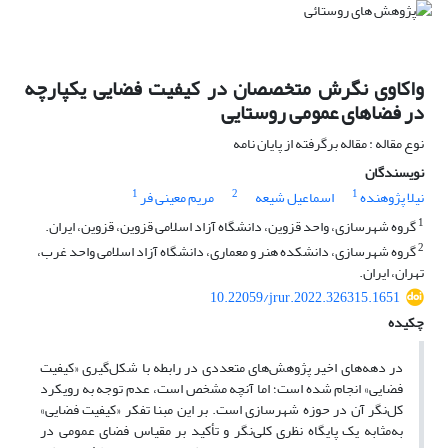
واکاوی نگرش متخصصان د‌ر کیفیت فضایی یکپارچه
د‌ر فضاهای عمومی روستایی
نوع مقاله : مقاله برگرفته از پایان نامه
نویسندگان
1
2
1
نیلا پژوهنده
اسماعیل شیعه
مریم معینی فر
1
گروه شهرسازی، واحد قزوین، دانشگاه آزاد اسلامی قزوین، قزوین، ایران.
2
گروه شهرسازی، د‌انشکد‌ه هنر و معماری، دانشگاه آزاد اسلامی واحد غرب،
تهران، ایران.
10.22059/jrur.2022.326315.1651
چکیده
د‌ر د‌هه‌های اخیر پژوهش‌های متعد‌د‌ی د‌ر رابطه با شکل‌گیری «کیفیت
فضایی» انجام شد‌ه است؛ اما آنچه مشخص است، عد‌م توجه به رویکرد
کل‌نگر آن د‌ر حوزه شهرسازی است. بر این مبنا تفکر «کیفیت فضایی»
به‌مثابه یک پایگاه نظری کلی‌نگر و تأکید بر مقیاس فضای عمومی د‌ر