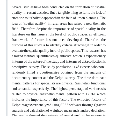
Several studies have been conducted on the formation of "spatial
quality” in recent decades. But a tangible thing so far is the lack of
attention to its holistic approach in the field of urban planning. The
idea of "spatial quality" in rural areas, has raised a new thematic
field. Therefore, despite the importance of spatial quality, in the
literature on this issue at the level of public spaces, an efficient
framework of factors has not been developed. Therefore, the
purpose of this study is to identify criteria affecting it in order to
evaluate the spatial quality in rural public spaces. This research has
a mixed method (quantitative-qualitative) which is expeditionary
in terms of the nature of the study and in terms of data collection is
descriptive-survey. The study population is 48 experts who non-
randomly filled a questionnaire obtained from the analysis of
documentary content and the Delphi survey. The three dominant
mental patterns for specialists are physical (aesthetic), functional
and semantic, respectively. The highest percentage of variances is
related to physical (aesthetic) mental pattern with 12.76%, which
indicates the importance of this factor. The extracted factors of
Delphi stages were analyzed using SPSS software through Q factor
analysis and calculation of weighted mean and standard deviation.
The results showed that criteria of spatial quality for experts in