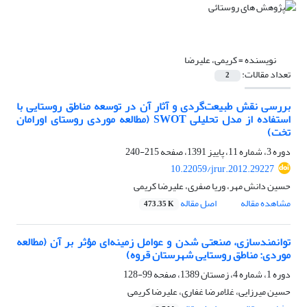
نویسنده =
کریمی، علیرضا
تعداد مقالات:
2
بررسی نقش طبیعت‌گردی و آثار آن در توسعه مناطق روستایی با
استفاده از مدل تحلیلی SWOT (مطالعه موردی روستای اورامان
تخت)
دوره 3، شماره 11، پاییز 1391، صفحه
215-240
10.22059/jrur.2012.29227
حسین دانش مهر، وریا صفری، علیرضا کریمی
مشاهده مقاله
اصل مقاله
473.35 K
توانمندسازی، صنعتی شدن و عوامل زمینه‌ای مؤثر بر آن (مطالعه
موردی: مناطق روستایی شهرستان قروه)
دوره 1، شماره 4، زمستان 1389، صفحه
99-128
حسین میرزایی، غلامرضا غفاری، علیرضا کریمی