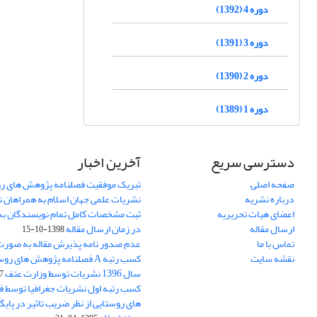
دوره 4 (1392)
دوره 3 (1391)
دوره 2 (1390)
دوره 1 (1389)
دسترسی سریع
آخرین اخبار
صفحه اصلی
تبریک موفقیت فصلنامه پژوهش های رو
درباره نشریه
نشریات علمی جهان اسلام به همراهان 
اعضای هیات تحریریه
ثبت مشخصات کامل تمام نویسندگان به
ارسال مقاله
در زمان ارسال مقاله
1398-10-15
تماس با ما
عدم صدور نامه پذیرش مقاله به صور
نقشه سایت
کسب رتبه A فصلنامه پژوهش های ر
سال 1396 نشریات توسط وزارت عتف
03
کسب رتبه اول نشریات جغرافیا توسط 
های روستایی از نظر ضریب تاثیر در پایگ