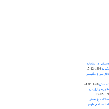
ستایی در سامانه
نشریه
1398-12-15
 فارسی و انگلیسی
ت دستی
1398-05-23
وستایی در ارزیابی
1397-02-
فصلنامه پژوهش
اه استنادی علوم