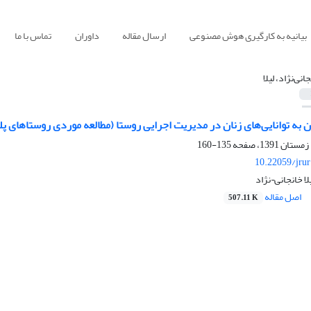
بیانیه به کارگیری هوش مصنوعی
ارسال مقاله
داوران
تماس با ما
انی‌نژاد، لیلا
به توانایی‌های زنان در مدیریت اجرایی روستا (مطالعه موردی روستاهای پلت
135-160
10.22059/jru
ا خانجانی¬نژاد
اصل مقاله
507.11 K