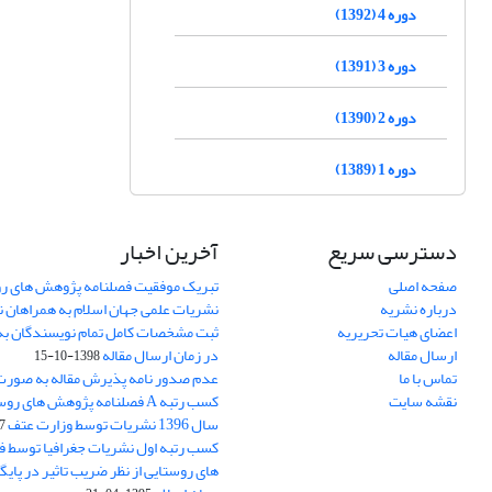
دوره 4 (1392)
دوره 3 (1391)
دوره 2 (1390)
دوره 1 (1389)
دسترسی سریع
آخرین اخبار
صفحه اصلی
تبریک موفقیت فصلنامه پژوهش های رو
درباره نشریه
نشریات علمی جهان اسلام به همراهان 
اعضای هیات تحریریه
ثبت مشخصات کامل تمام نویسندگان به
ارسال مقاله
در زمان ارسال مقاله
1398-10-15
تماس با ما
عدم صدور نامه پذیرش مقاله به صور
نقشه سایت
کسب رتبه A فصلنامه پژوهش های ر
سال 1396 نشریات توسط وزارت عتف
03
کسب رتبه اول نشریات جغرافیا توسط 
های روستایی از نظر ضریب تاثیر در پایگ