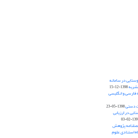
ستایی در سامانه
نشریه
1398-12-15
 فارسی و انگلیسی
ت دستی
1398-05-23
وستایی در ارزیابی
1397-02-
فصلنامه پژوهش
اه استنادی علوم