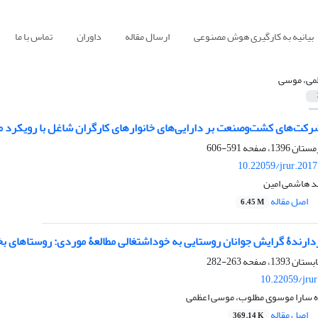
بیانیه به کارگیری هوش مصنوعی
ارسال مقاله
داوران
تماس با ما
می، موسی
شرکت‌های کشت‌وصنعت بر دارایی‌های خانوارهای کارگران شاغل با رویکرد 
591-606
10.22059/jrur.201
د هاشمی امین
اصل مقاله
6.45 M
زدارندۀ گرایش جوانان روستایی به خوداشتغالی مطالعۀ موردی: روستاها
263-282
10.22059/jru
 سارا موسوی مطلوب، موسی اعظمی
اصل مقاله
369.14 K