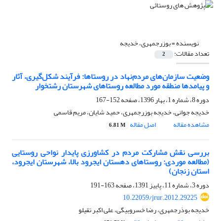
نویسنده =
بوزرجمهری، خدیجه
تعداد مقالات:
2
وضعیت سازمان‌های مردم‌نهاد در روستاها: فرآیند شکل‌گیری، آثار
و پیامدها منطقه مورد مطالعه روستاهای شهرستان رشتخوار
دوره 8، شماره 1، بهار 1396، صفحه
152-167
خدیجه جوانی، خدیجه بوزرجمهری، حمید شایان، مریم قاسمی
مشاهده مقاله
اصل مقاله
6.81 M
بررسی نقش مشارکت مردم در کشاورزی پایدار نواحی روستایی
(مطالعه موردی: روستاهای دهستان ایجرود بالا، شهرستان ایجرود،
استان زنجان)
دوره 3، شماره 11، پاییز 1391، صفحه
163-191
10.22059/jrur.2012.29225
خدیجه بوذرجمهری، رضا خسروبیگی، علی اکبر تقیلو