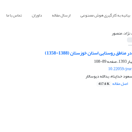
بیانیه به کارگیری هوش مصنوعی
ارسال مقاله
داوران
تماس با ما
ء نژاد، منصور
اطق روستایی استان خوزستان (1388-1358)
89-108
10.22059/jru
سعود خداپناه، یدالله دیوسالار
اصل مقاله
417.6 K