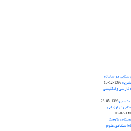
ستایی در سامانه
نشریه
1398-12-15
 فارسی و انگلیسی
ت دستی
1398-05-23
وستایی در ارزیابی
1397-02-
فصلنامه پژوهش
اه استنادی علوم