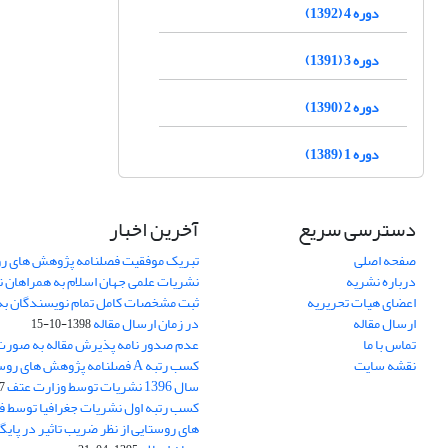
دوره 4 (1392)
دوره 3 (1391)
دوره 2 (1390)
دوره 1 (1389)
دسترسی سریع
آخرین اخبار
صفحه اصلی
تبریک موفقیت فصلنامه پژوهش های رو
درباره نشریه
نشریات علمی جهان اسلام به همراهان 
اعضای هیات تحریریه
ثبت مشخصات کامل تمام نویسندگان به
ارسال مقاله
در زمان ارسال مقاله
1398-10-15
تماس با ما
عدم صدور نامه پذیرش مقاله به صور
نقشه سایت
کسب رتبه A فصلنامه پژوهش های ر
سال 1396 نشریات توسط وزارت عتف
03
کسب رتبه اول نشریات جغرافیا توسط 
های روستایی از نظر ضریب تاثیر در پایگ