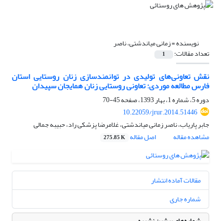
نویسنده =
زمانی میاندشتی، ناصر
تعداد مقالات:
1
نقش تعاونی‌های تولیدی در توانمندسازی زنان روستایی استان
فارس مطالعه موردی: تعاونی روستایی زنان همایجان سپیدان
دوره 5، شماره 1، بهار 1393، صفحه
45-70
10.22059/jrur.2014.51446
جابر پاریاب، ناصر زمانی میاندشتی، غلامرضا پزشکی راد، حبیبه جمالی
مشاهده مقاله
اصل مقاله
275.85 K
مقالات آماده انتشار
شماره جاری
شماره‌های پیشین نشریه