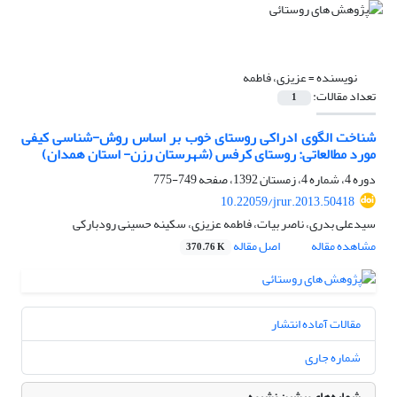
نویسنده =
عزیزی، فاطمه
تعداد مقالات:
1
شناخت الگوی ادراکی روستای خوب بر اساس روش-شناسی کیفی
مورد مطالعاتی: روستای کرفس (شهرستان رزن- استان همدان)
دوره 4، شماره 4، زمستان 1392، صفحه
749-775
10.22059/jrur.2013.50418
سیدعلی بدری، ناصر بیات، فاطمه عزیزی، سکینه حسینی رودبارکی
مشاهده مقاله
اصل مقاله
370.76 K
مقالات آماده انتشار
شماره جاری
شماره‌های پیشین نشریه