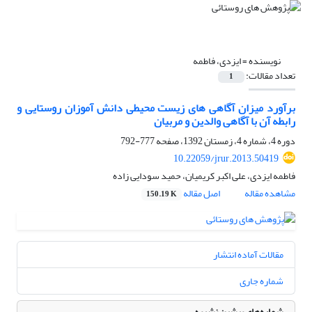
نویسنده =
ایزدی، فاطمه
تعداد مقالات:
1
برآورد میزان آگاهی های زیست محیطی دانش آموزان روستایی و
رابطه آن با آگاهی والدین و مربیان
دوره 4، شماره 4، زمستان 1392، صفحه
777-792
10.22059/jrur.2013.50419
فاطمه ایزدی، علی اکبر کریمیان، حمید سودایی زاده
مشاهده مقاله
اصل مقاله
150.19 K
مقالات آماده انتشار
شماره جاری
شماره‌های پیشین نشریه