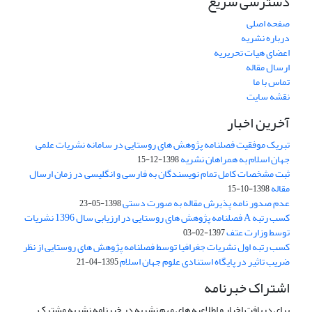
دسترسی سریع
صفحه اصلی
درباره نشریه
اعضای هیات تحریریه
ارسال مقاله
تماس با ما
نقشه سایت
آخرین اخبار
تبریک موفقیت فصلنامه پژوهش های روستایی در سامانه نشریات علمی
جهان اسلام به همراهان نشریه
1398-12-15
ثبت مشخصات کامل تمام نویسندگان به فارسی و انگلیسی در زمان ارسال
مقاله
1398-10-15
عدم صدور نامه پذیرش مقاله به صورت دستی
1398-05-23
کسب رتبه A فصلنامه پژوهش های روستایی در ارزیابی سال 1396 نشریات
توسط وزارت عتف
1397-02-03
کسب رتبه اول نشریات جغرافیا توسط فصلنامه پژوهش های روستایی از نظر
ضریب تاثیر در پایگاه استنادی علوم جهان اسلام
1395-04-21
اشتراک خبرنامه
برای دریافت اخبار و اطلاعیه های مهم نشریه در خبرنامه نشریه مشترک