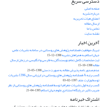
دسترسی سریع
صفحه اصلی
درباره نشریه
اعضای هیات تحریریه
ارسال مقاله
تماس با ما
نقشه سایت
آخرین اخبار
تبریک موفقیت فصلنامه پژوهش های روستایی در سامانه نشریات علمی
جهان اسلام به همراهان نشریه
1398-12-15
ثبت مشخصات کامل تمام نویسندگان به فارسی و انگلیسی در زمان ارسال
مقاله
1398-10-15
عدم صدور نامه پذیرش مقاله به صورت دستی
1398-05-23
کسب رتبه A فصلنامه پژوهش های روستایی در ارزیابی سال 1396 نشریات
توسط وزارت عتف
1397-02-03
کسب رتبه اول نشریات جغرافیا توسط فصلنامه پژوهش های روستایی از نظر
ضریب تاثیر در پایگاه استنادی علوم جهان اسلام
1395-04-21
اشتراک خبرنامه
برای دریافت اخبار و اطلاعیه های مهم نشریه در خبرنامه نشریه مشترک