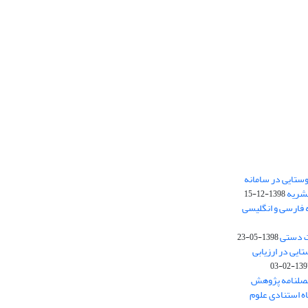
ستایی در سامانه
نشریه
1398-12-15
 فارسی و انگلیسی
ت دستی
1398-05-23
وستایی در ارزیابی
1397-02-
فصلنامه پژوهش
اه استنادی علوم