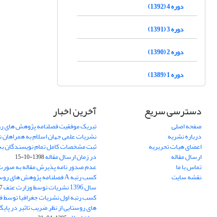
دوره 4 (1392)
دوره 3 (1391)
دوره 2 (1390)
دوره 1 (1389)
دسترسی سریع
آخرین اخبار
صفحه اصلی
تبریک موفقیت فصلنامه پژوهش های رو
درباره نشریه
نشریات علمی جهان اسلام به همراهان 
اعضای هیات تحریریه
ثبت مشخصات کامل تمام نویسندگان به
ارسال مقاله
در زمان ارسال مقاله
1398-10-15
تماس با ما
عدم صدور نامه پذیرش مقاله به صور
نقشه سایت
کسب رتبه A فصلنامه پژوهش های ر
سال 1396 نشریات توسط وزارت عتف
03
کسب رتبه اول نشریات جغرافیا توسط 
های روستایی از نظر ضریب تاثیر در پایگ