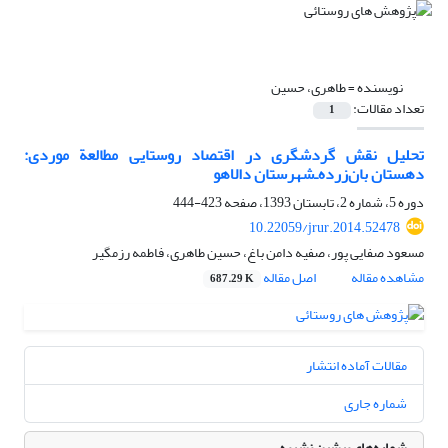
نویسنده =
طاهری، حسین
تعداد مقالات:
1
تحلیل نقش گردشگری در اقتصاد روستایی مطالعة موردی:
دهستان بان‌زرده‌ـ‌شهرستان دالاهو
دوره 5، شماره 2، تابستان 1393، صفحه
423-444
10.22059/jrur.2014.52478
مسعود صفایی پور، صفیه دامن باغ، حسین طاهری، فاطمه رزمگیر
مشاهده مقاله
اصل مقاله
687.29 K
مقالات آماده انتشار
شماره جاری
شماره‌های پیشین نشریه