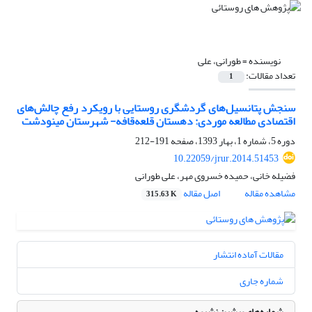
نویسنده =
طورانی، علی
تعداد مقالات:
1
سنجش پتانسیل‌های گردشگری روستایی با رویکرد رفع چالش‌های
اقتصادی مطالعه موردی: دهستان قلعه‌قافه- شهرستان مینودشت
دوره 5، شماره 1، بهار 1393، صفحه
191-212
10.22059/jrur.2014.51453
فضیله خانی، حمیده خسروی مهر، علی طورانی
مشاهده مقاله
اصل مقاله
315.63 K
مقالات آماده انتشار
شماره جاری
شماره‌های پیشین نشریه