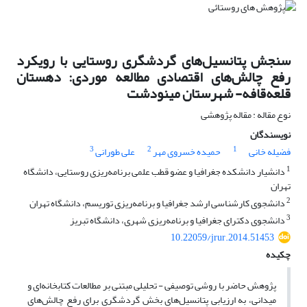
سنجش پتانسیل‌های گردشگری روستایی با رویکرد
رفع چالش‌های اقتصادی مطالعه موردی: دهستان
قلعه‌قافه- شهرستان مینودشت
نوع مقاله : مقاله پژوهشی
نویسندگان
3
2
1
فضیله خانی
حمیده خسروی مهر
علی طورانی
1
دانشیار دانشکده جغرافیا و عضو قطب علمی برنامه‌ریزی روستایی، دانشگاه
تهران
2
دانشجوی کارشناسی ارشد جغرافیا و برنامه‌ریزی توریسم، دانشگاه تهران
3
دانشجوی دکترای جغرافیا و برنامه‌ریزی شهری، دانشگاه تبریز
10.22059/jrur.2014.51453
چکیده
پژوهش حاضر با روشی توصیفی - تحلیلی مبتنی بر مطالعات کتابخانه‌ای و
میدانی، به ارزیابی پتانسیل‌های بخش گردشگری برای رفع چالش‌های