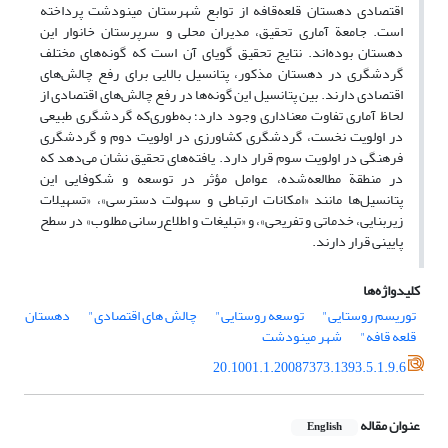
اقتصادی دهستان قلعه‌قافه از توابع شهرستان مینودشت پرداخته
است. جامعة آماری تحقیق، مدیران محلی و سرپرستان خانوار این
دهستان بوده‌اند. نتایج تحقیق گویای آن است که گونه‌های مختلف
گردشگری در دهستان مذکور، پتانسیل بالایی برای رفع چالش‌های
اقتصادی دارند. بین پتانسیل این گونه‌ها در رفع چالش‌های اقتصادی از
لحاظ آماری تفاوت معناداری وجود دارد؛ به‌طوری‌که گردشگری طبیعی
در اولویت نخست، گردشگری کشاورزی در اولویت دوم و گردشگری
فرهنگی در اولویت سوم قرار دارد. یافته‌های تحقیق نشان می‌دهد که
در منطقة مطالعه‌شده، عوامل مؤثر در توسعه و شکوفایی این
پتانسیل‌ها مانند «امکانات ارتباطی و سهولت دسترسی»، «تسهیلات
زیربنایی، خدماتی و تفریحی»، و «تبلیغات و اطلاع‌رسانی مطلوب» در سطح
پایینی قرار دارند.
کلیدواژه‌ها
توریسم روستایی"
توسعه روستایی"
چالش های اقتصادی"
دهستان
قلعه قافه"
شهر مینودشت
20.1001.1.20087373.1393.5.1.9.6
عنوان مقاله
English