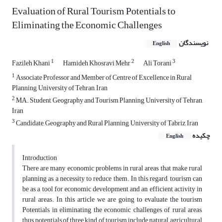
Evaluation of Rural Tourism Potentials to
Eliminating the Economic Challenges
نویسندگان
English
1
2
3
Fazileh Khani
Hamideh Khosravi Mehr
Ali Torani
1
Associate Professor and Member of Centre of Excellence in Rural
Planning, University of Tehran, Iran
2
MA. Student, Geography and Tourism Planning, University of Tehran,
Iran
3
Candidate, Geography and Rural Planning, University of Tabriz, Iran
چکیده
English
Introduction
There are many economic problems in rural areas that make rural
planning as a necessity to reduce them. In this regard, tourism can
be as a tool for economic development and an efficient activity in
rural areas. In this article we are going to evaluate the tourism
Potentials in eliminating the economic challenges of rural areas,
thus, potentials of three kind of tourism include natural, agricultural