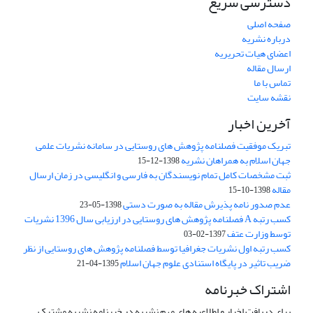
دسترسی سریع
صفحه اصلی
درباره نشریه
اعضای هیات تحریریه
ارسال مقاله
تماس با ما
نقشه سایت
آخرین اخبار
تبریک موفقیت فصلنامه پژوهش های روستایی در سامانه نشریات علمی
جهان اسلام به همراهان نشریه
1398-12-15
ثبت مشخصات کامل تمام نویسندگان به فارسی و انگلیسی در زمان ارسال
مقاله
1398-10-15
عدم صدور نامه پذیرش مقاله به صورت دستی
1398-05-23
کسب رتبه A فصلنامه پژوهش های روستایی در ارزیابی سال 1396 نشریات
توسط وزارت عتف
1397-02-03
کسب رتبه اول نشریات جغرافیا توسط فصلنامه پژوهش های روستایی از نظر
ضریب تاثیر در پایگاه استنادی علوم جهان اسلام
1395-04-21
اشتراک خبرنامه
برای دریافت اخبار و اطلاعیه های مهم نشریه در خبرنامه نشریه مشترک