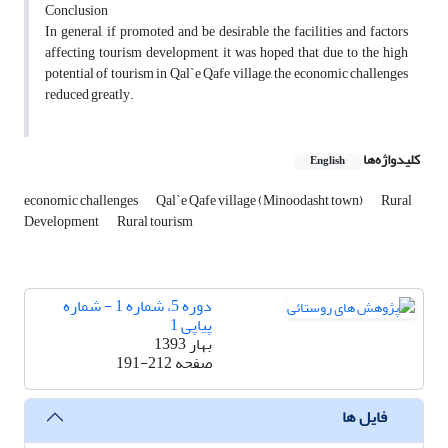
Conclusion
In general, if promoted and be desirable the facilities and factors
affecting tourism development, it was hoped that due to the high
potential of tourism in Qal`e Qafe village, the economic challenges
reduced greatly.
کلیدواژه‌ها
English
economic challenges
Qal`e Qafe village (Minoodasht town)
Rural
Development
Rural tourism
دوره 5، شماره 1 - شماره
پیاپی 1
بهار 1393
صفحه
191-212
فایل ها