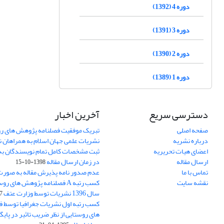
دوره 4 (1392)
دوره 3 (1391)
دوره 2 (1390)
دوره 1 (1389)
دسترسی سریع
آخرین اخبار
صفحه اصلی
تبریک موفقیت فصلنامه پژوهش های رو
درباره نشریه
نشریات علمی جهان اسلام به همراهان 
اعضای هیات تحریریه
ثبت مشخصات کامل تمام نویسندگان به
ارسال مقاله
در زمان ارسال مقاله
1398-10-15
تماس با ما
عدم صدور نامه پذیرش مقاله به صور
نقشه سایت
کسب رتبه A فصلنامه پژوهش های ر
سال 1396 نشریات توسط وزارت عتف
03
کسب رتبه اول نشریات جغرافیا توسط 
های روستایی از نظر ضریب تاثیر در پایگ