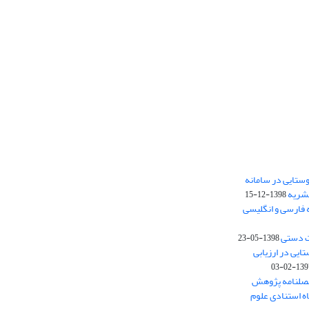
ستایی در سامانه
نشریه
1398-12-15
 فارسی و انگلیسی
ت دستی
1398-05-23
وستایی در ارزیابی
1397-02-
فصلنامه پژوهش
اه استنادی علوم