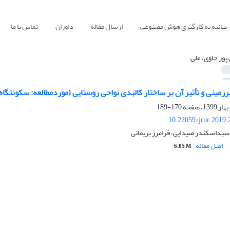
بیانیه به کارگیری هوش مصنوعی
ارسال مقاله
داوران
تماس با ما
 پور جاوی، علی
رزمینی و تأثیر آن بر ساختار کالبدی نواحی روستایی (موردمطالعه: سکونتگ
170-189
10.22059/jrur.2019
 سیداسکندر صیدایی، فرامرز بریمانی
اصل مقاله
6.05 M