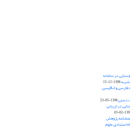
ستایی در سامانه
نشریه
1398-12-15
 فارسی و انگلیسی
ت دستی
1398-05-23
وستایی در ارزیابی
1397-02-
فصلنامه پژوهش
اه استنادی علوم