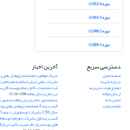
دوره 4 (1392)
دوره 3 (1391)
دوره 2 (1390)
دوره 1 (1389)
دسترسی سریع
آخرین اخبار
صفحه اصلی
تبریک موفقیت فصلنامه پژوهش های رو
درباره نشریه
نشریات علمی جهان اسلام به همراهان 
اعضای هیات تحریریه
ثبت مشخصات کامل تمام نویسندگان به
ارسال مقاله
در زمان ارسال مقاله
1398-10-15
تماس با ما
عدم صدور نامه پذیرش مقاله به صور
نقشه سایت
کسب رتبه A فصلنامه پژوهش های ر
سال 1396 نشریات توسط وزارت عتف
03
کسب رتبه اول نشریات جغرافیا توسط 
های روستایی از نظر ضریب تاثیر در پایگ