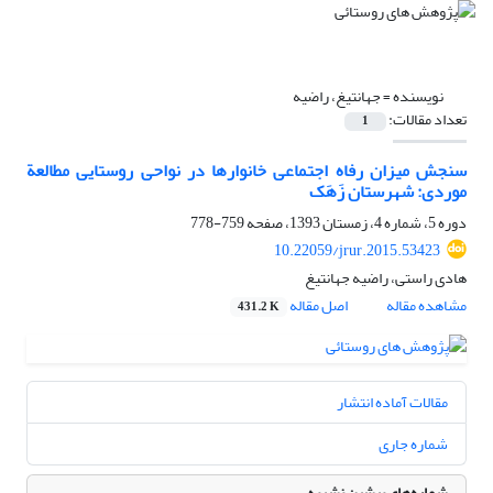
نویسنده =
جهانتیغ، راضیه
تعداد مقالات:
1
سنجش میزان رفاه اجتماعی خانوارها در نواحی روستایی مطالعة
موردی: شهرستان زَهَک
دوره 5، شماره 4، زمستان 1393، صفحه
759-778
10.22059/jrur.2015.53423
هادی راستی، راضیه جهانتیغ
مشاهده مقاله
اصل مقاله
431.2 K
مقالات آماده انتشار
شماره جاری
شماره‌های پیشین نشریه