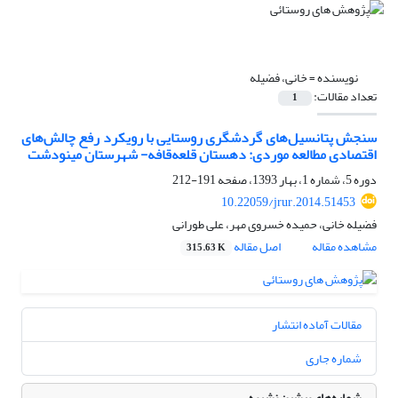
نویسنده =
خانی، فضیله
تعداد مقالات:
1
سنجش پتانسیل‌های گردشگری روستایی با رویکرد رفع چالش‌های
اقتصادی مطالعه موردی: دهستان قلعه‌قافه- شهرستان مینودشت
دوره 5، شماره 1، بهار 1393، صفحه
191-212
10.22059/jrur.2014.51453
فضیله خانی، حمیده خسروی مهر، علی طورانی
مشاهده مقاله
اصل مقاله
315.63 K
مقالات آماده انتشار
شماره جاری
شماره‌های پیشین نشریه