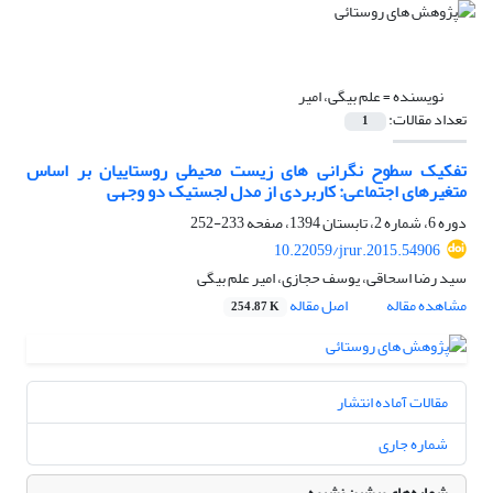
نویسنده =
علم بیگی، امیر
تعداد مقالات:
1
تفکیک سطوح نگرانی های زیست محیطی روستاییان بر اساس
متغیرهای اجتماعی: کاربردی از مدل لجستیک دو وجهی
دوره 6، شماره 2، تابستان 1394، صفحه
233-252
10.22059/jrur.2015.54906
سید رضا اسحاقی، یوسف حجازی، امیر علم بیگی
مشاهده مقاله
اصل مقاله
254.87 K
مقالات آماده انتشار
شماره جاری
شماره‌های پیشین نشریه