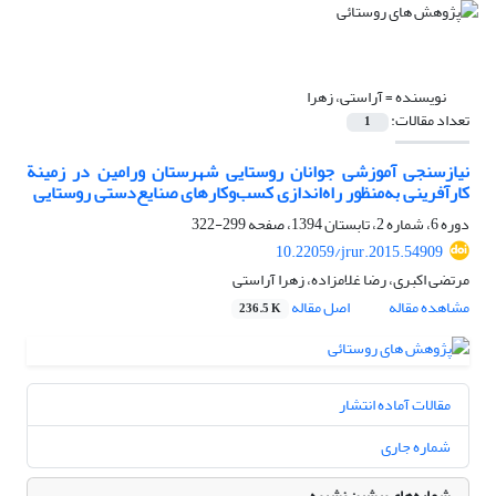
نویسنده =
آراستی، زهرا
تعداد مقالات:
1
نیازسنجی آموزشی جوانان روستایی شهرستان ورامین در زمینة
کارآفرینی به‌منظور راه‌اندازی کسب‌و‌کارهای صنایع‌دستی روستایی
دوره 6، شماره 2، تابستان 1394، صفحه
299-322
10.22059/jrur.2015.54909
مرتضی اکبری، رضا غلامزاده، زهرا آراستی
مشاهده مقاله
اصل مقاله
236.5 K
مقالات آماده انتشار
شماره جاری
شماره‌های پیشین نشریه