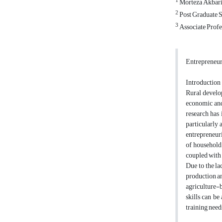
1
Morteza Akbari, 
2
Post Graduate St
3
Associate Profes
Entrepreneurs
Introduction
Rural develop
economic and 
research has 
particularly
entrepreneuri
of household-
coupled with 
Due to the la
production an
agriculture-
skills can be
training needs