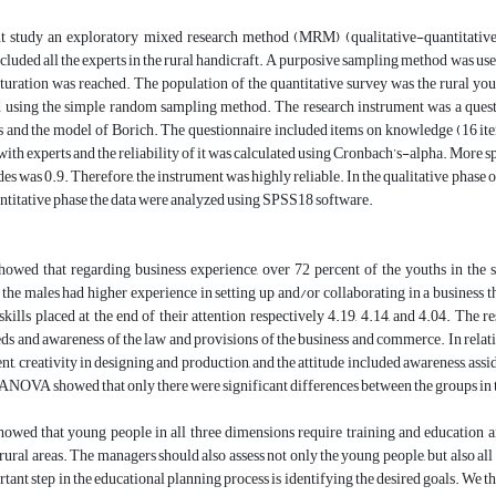
nt study an exploratory mixed research method (MRM) (qualitative-quantitative)
cluded all the experts in the rural handicraft. A purposive sampling method was used 
aturation was reached. The population of the quantitative survey was the rural you
d using the simple random sampling method. The research instrument was a quest
 and the model of Borich. The questionnaire included items on knowledge (16 items)
with experts and the reliability of it was calculated using Cronbach’s-alpha. More s
udes was 0.9. Therefore, the instrument was highly reliable. In the qualitative phase
antitative phase the data were analyzed using SPSS18 software.
howed that regarding business experience, over 72 percent of the youths in the s
the males had higher experience in setting up and/or collaborating in a business tha
skills placed at the end of their attention respectively 4.19, 4.14, and 4.04. The r
ds and awareness of the law and provisions of the business and commerce. In relation
t, creativity in designing and production, and the attitude included awareness, assiduit
 ANOVA showed that only there were significant differences between the groups in the
showed that young people in all three dimensions require training and education 
 rural areas. The managers should also assess not only the young people, but also al
rtant step in the educational planning process is identifying the desired goals. We thin