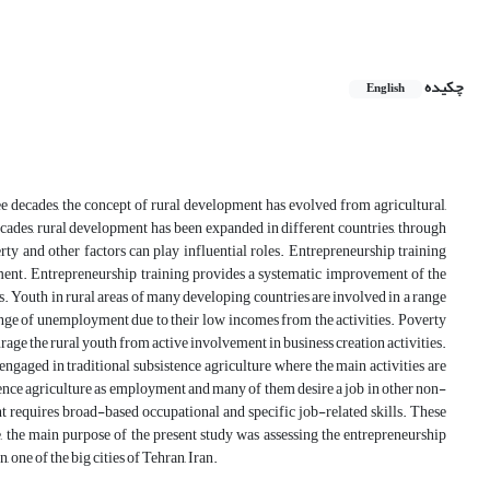
چکیده
English
e decades, the concept of rural development has evolved from agricultural,
cades, rural development has been expanded in different countries, through
rty and other factors can play influential roles. Entrepreneurship training
pment. Entrepreneurship training provides a systematic improvement of the
s. Youth in rural areas of many developing countries are involved in a range
lenge of unemployment due to their low incomes from the activities. Poverty
urage the rural youth from active involvement in business creation activities.
 engaged in traditional subsistence agriculture where the main activities are
ence agriculture as employment and many of them desire a job in other non-
 requires broad-based occupational and specific job-related skills. These
e, the main purpose of the present study was assessing the entrepreneurship
, one of the big cities of Tehran, Iran.