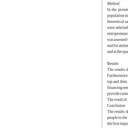
Method
In the prese
population in
theoretical s
were selecte
entrepreneurs
was assessed 
and for attit
and at the qu
Results
The results s
Furthermore, 
top and then 
financing nee
provide conten
The result of
Conclusion
The results 
people in the
the first impo