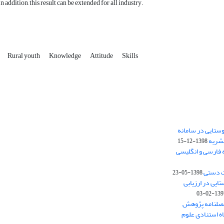
In addition, this result can be extended for all industry.
Rural youth
Knowledge
Attitude
Skills
ستایی در سامانه
نشریه
1398-12-15
 فارسی و انگلیسی
ت دستی
1398-05-23
وستایی در ارزیابی
1397-02-
فصلنامه پژوهش
اه استنادی علوم