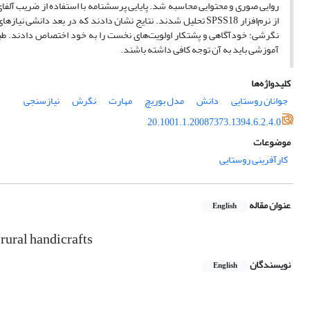
روایی صوری و محتوایی محاسبه شد. پایایی پرسشنامه با استفاده از ضریب آلفای 
از نرم‌افزار SPSS18 تحلیل شدند. نتایج نشان دادند که در بعد دان
نگرشی؛ خودآگاهی و پشتکار اولویت‌های نخست را به خود اختصاص دادند. طبق 
آموزشی باید به آن توجه کافی داشته باشند.
کلیدواژه‌ها
جوانان روستایی
دانش
مدل بوریچ
مهارت
نگرش
نیازسنجی
20.1001.1.20087373.1394.6.2.4.0
موضوعات
کارآفرینی روستایی
عنوان مقاله
English
 rural handicrafts
نویسندگان
English