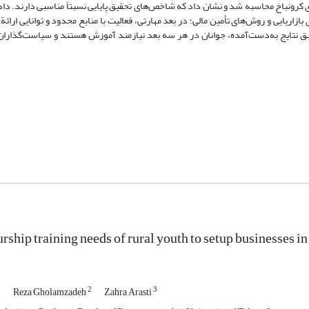
کرونباخ محاسبه شد و نشان داد که شاخص‌های تحقیق پایایی نسبتاً مناسبی دارند. داده‌
شی نیازهای بازاریابی و روش‌های تأمین مالی؛ در بعد مهارتی، فعالیت با منابع محدود و توانایی ارا
نتایج به‌دست‌آمده، جوانان در هر سه بعد نیازمند آموزش هستند و سیاست‌گذاران و
ship training needs of rural youth to setup businesses in
1
2
3
Reza Gholamzadeh
Zahra Arasti