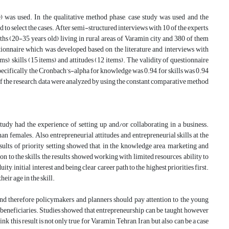
 was used. In the qualitative method phase, case study was used and the
to select the cases. After semi-structured interviews with 10 of the experts,
ths (20-35 years old) living in rural areas of Varamin city and 380 of them
ionnaire which was developed based on the literature and interviews with
, skills (15 items) and attitudes (12 items). The validity of questionnaire
pecifically, the Cronbach’s-alpha for knowledge was 0.94, for skills was 0.94
 of the research, data were analyzed by using the constant comparative method
tudy had the experience of setting up and/or collaborating in a business.
n females. Also, entrepreneurial attitudes and entrepreneurial skills at the
esults of priority setting showed that, in the knowledge area, marketing and
 to the skills, the results showed working with limited resources, ability to
y, initial interest and being clear career path to the highest priorities first.
ir age in the skill.
and therefore policymakers and planners should pay attention to the young
l beneficiaries. Studies showed that entrepreneurship can be taught, however
k this result is not only true for Varamin, Tehran, Iran, but also can be a case