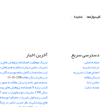
کلیدواژه‌ها
English
دسترسی سریع
آخرین اخبار
صفحه اصلی
تبریک موفقیت فصلنامه پژوهش های رو
درباره نشریه
نشریات علمی جهان اسلام به همراهان 
اعضای هیات تحریریه
ثبت مشخصات کامل تمام نویسندگان به
ارسال مقاله
در زمان ارسال مقاله
1398-10-15
تماس با ما
عدم صدور نامه پذیرش مقاله به صور
نقشه سایت
کسب رتبه A فصلنامه پژوهش های ر
سال 1396 نشریات توسط وزارت عتف
03
کسب رتبه اول نشریات جغرافیا توسط 
های روستایی از نظر ضریب تاثیر در پایگ