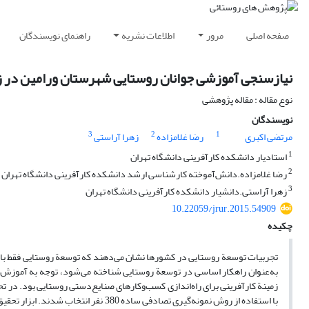
صفحه اصلی
مرور
اطلاعات نشریه
راهنمای نویسندگان
نیازسنجی آموزشی جوانان روستایی شهرستان ورامین در زمی
نوع مقاله : مقاله پژوهشی
نویسندگان
3
2
1
مرتضی اکبری
رضا غلامزاده
زهرا آراستی
1
استادیار دانشکده کارآفرینی دانشگاه تهران
2
رضا غلامزاده.دانش‌آموخته کارشناسی ارشد دانشکده کارآفرینی دانشگاه تهران
3
زهرا آراستی.دانشیار دانشکده کارآفرینی دانشگاه تهران
10.22059/jrur.2015.54909
چکیده
تجربیات توسعة روستایی در کشورها نشان می‌دهند که توسعة ‌روستایی فقط با تز
به‌عنوان راهکار اساسی در توسعة ‌روستایی شناخته می‌شود، توجه به آموزش
زمینة کارآفرینی برای راه‌اندازی کسب‌و‌کارهای صنایع‌دستی روستایی بود. در 
با استفاده از روش نمونه‌گیری تصادفی سا