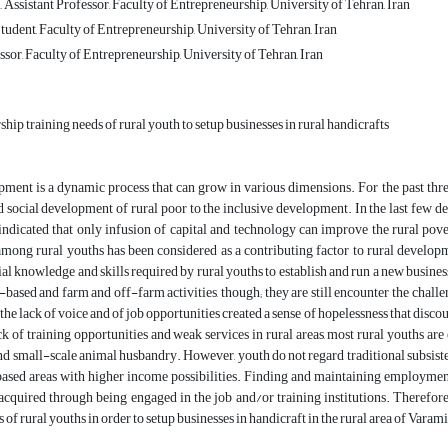
Assistant Professor, Faculty of Entrepreneurship, University of Tehran, Iran
udent, Faculty of Entrepreneurship, University of Tehran, Iran
sor, Faculty of Entrepreneurship, University of Tehran, Iran
hip training needs of rural youth to setup businesses in rural handicrafts
ment is a dynamic process that can grow in various dimensions. For the past thre
social development of rural poor to the inclusive development. In the last few de
indicated that only infusion of capital and technology can improve the rural pove
 among rural youths has been considered as a contributing factor to rural develo
al knowledge and skills required by rural youths to establish and run a new busines
based and farm and off-farm activities, though; they are still encounter the chal
the lack of voice and of job opportunities created a sense of hopelessness that disco
ck of training opportunities and weak services in rural areas, most rural youths are
d small-scale animal husbandry. However, youth do not regard traditional subsist
based areas with higher income possibilities. Finding and maintaining employment
 acquired through being engaged in the job and/or training institutions. Therefor
 of rural youths in order to setup businesses in handicraft in the rural area of Varamin